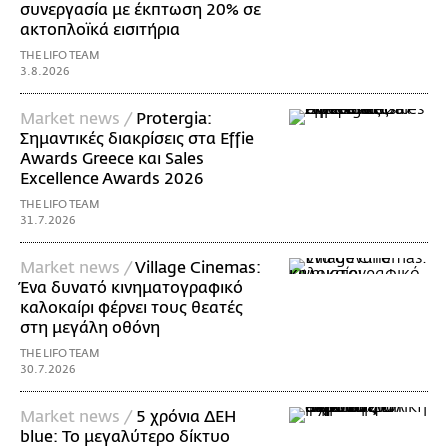
συνεργασία με έκπτωση 20% σε
ακτοπλοϊκά εισιτήρια
THE LIFO TEAM
3.8.2026
Market news /
Protergia:
Σημαντικές διακρίσεις στα Effie
Awards Greece και Sales
Excellence Awards 2026
THE LIFO TEAM
31.7.2026
Market news /
Village Cinemas:
Ένα δυνατό κινηματογραφικό
καλοκαίρι φέρνει τους θεατές
στη μεγάλη οθόνη
THE LIFO TEAM
30.7.2026
Market news /
5 χρόνια ΔΕΗ
blue: Το μεγαλύτερο δίκτυο