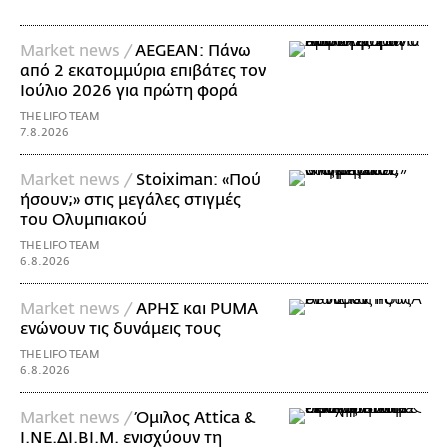
Market news /
AEGEAN: Πάνω
από 2 εκατομμύρια επιβάτες τον
Ιούλιο 2026 για πρώτη φορά
THE LIFO TEAM
7.8.2026
Market news /
Stoiximan: «Πού
ήσουν;» στις μεγάλες στιγμές
του Ολυμπιακού
THE LIFO TEAM
6.8.2026
Market news /
ΑΡΗΣ και PUMA
ενώνουν τις δυνάμεις τους
THE LIFO TEAM
6.8.2026
Market news /
Όμιλος Attica &
Ι.ΝΕ.ΔΙ.ΒΙ.Μ. ενισχύουν τη