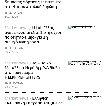
δημόσιας φόρτισης επεκτείνεται
στη Νοτιοανατολική Ευρώπη
THE LIFO TEAM
30.7.2026
Market news /
Η Lidl Ελλάς
αναδεικνύεται «Νo. 1 στη σχέση
ποιότητας-τιμής» για 2η
συνεχόμενη χρονιά
THE LIFO TEAM
30.7.2026
Market news /
Το Φυσικό
Μεταλλικό Νερό ΑρρένΑ δίπλα
στο πρόγραμμα
HELPFIREFIGHTERS
THE LIFO TEAM
29.7.2026
Market news /
Ελληνική
Ολυμπιακή Επιτροπή και Qualco