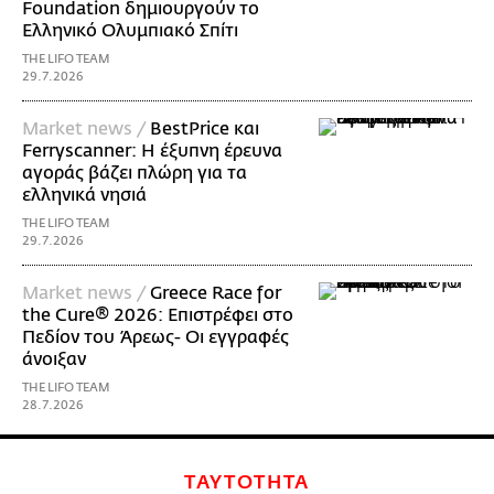
Foundation δημιουργούν το
Ελληνικό Ολυμπιακό Σπίτι
THE LIFO TEAM
29.7.2026
Market news /
BestPrice και
Ferryscanner: Η έξυπνη έρευνα
αγοράς βάζει πλώρη για τα
ελληνικά νησιά
THE LIFO TEAM
29.7.2026
Market news /
Greece Race for
the Cure® 2026: Επιστρέφει στο
Πεδίον του Άρεως- Οι εγγραφές
άνοιξαν
THE LIFO TEAM
28.7.2026
ΤΑΥΤΟΤΗΤΑ