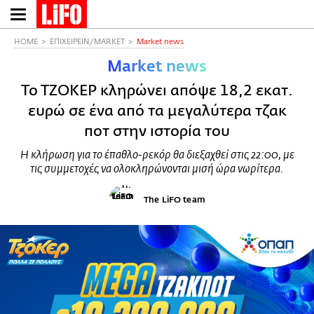
Παράκαμψη
προς
το
HOME
ΕΠΙΧΕΙΡΕΙΝ/MARKET
Market news
κυρίως
Market news
περιεχόμενο
Το ΤΖΟΚΕΡ κληρώνει απόψε 18,2 εκατ.
ευρώ σε ένα από τα μεγαλύτερα τζακ
ποτ στην ιστορία του
Η κλήρωση για το έπαθλο-ρεκόρ θα διεξαχθεί στις 22:00, με
τις συμμετοχές να ολοκληρώνονται μισή ώρα νωρίτερα.
The LiFO team