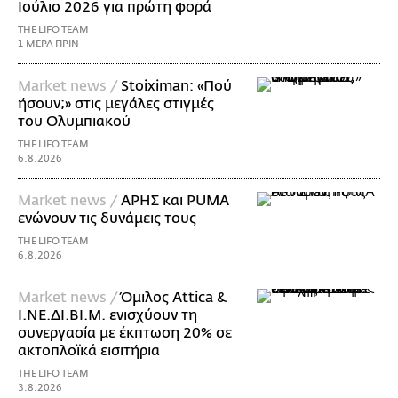
Ιούλιο 2026 για πρώτη φορά
THE LIFO TEAM
1 ΜΕΡΑ ΠΡΙΝ
Market news /
Stoiximan: «Πού
ήσουν;» στις μεγάλες στιγμές
του Ολυμπιακού
THE LIFO TEAM
6.8.2026
Market news /
ΑΡΗΣ και PUMA
ενώνουν τις δυνάμεις τους
THE LIFO TEAM
6.8.2026
Market news /
Όμιλος Attica &
Ι.ΝΕ.ΔΙ.ΒΙ.Μ. ενισχύουν τη
συνεργασία με έκπτωση 20% σε
ακτοπλοϊκά εισιτήρια
THE LIFO TEAM
3.8.2026