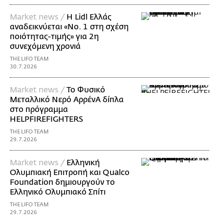
Market news /
Η Lidl Ελλάς
αναδεικνύεται «Νo. 1 στη σχέση
ποιότητας-τιμής» για 2η
συνεχόμενη χρονιά
THE LIFO TEAM
30.7.2026
Market news /
Το Φυσικό
Μεταλλικό Νερό ΑρρένΑ δίπλα
στο πρόγραμμα
HELPFIREFIGHTERS
THE LIFO TEAM
29.7.2026
Market news /
Ελληνική
Ολυμπιακή Επιτροπή και Qualco
Foundation δημιουργούν το
Ελληνικό Ολυμπιακό Σπίτι
THE LIFO TEAM
29.7.2026