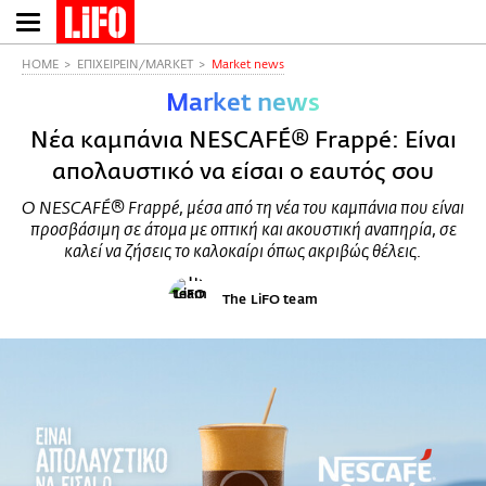
Παράκαμψη
προς
το
HOME
ΕΠΙΧΕΙΡΕΙΝ/MARKET
Market news
κυρίως
Market news
περιεχόμενο
Νέα καμπάνια NESCAFÉ® Frappé: Είναι
απολαυστικό να είσαι ο εαυτός σου
Ο NESCAFÉ® Frappé, μέσα από τη νέα του καμπάνια που είναι
προσβάσιμη σε άτομα με οπτική και ακουστική αναπηρία, σε
καλεί να ζήσεις το καλοκαίρι όπως ακριβώς θέλεις.
The LiFO team