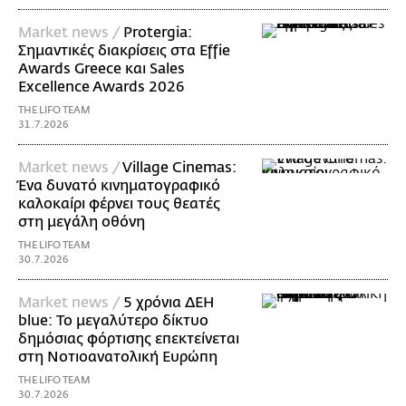
Market news /
Protergia:
Σημαντικές διακρίσεις στα Effie
Awards Greece και Sales
Excellence Awards 2026
THE LIFO TEAM
31.7.2026
Market news /
Village Cinemas:
Ένα δυνατό κινηματογραφικό
καλοκαίρι φέρνει τους θεατές
στη μεγάλη οθόνη
THE LIFO TEAM
30.7.2026
Market news /
5 χρόνια ΔΕΗ
blue: Το μεγαλύτερο δίκτυο
δημόσιας φόρτισης επεκτείνεται
στη Νοτιοανατολική Ευρώπη
THE LIFO TEAM
30.7.2026