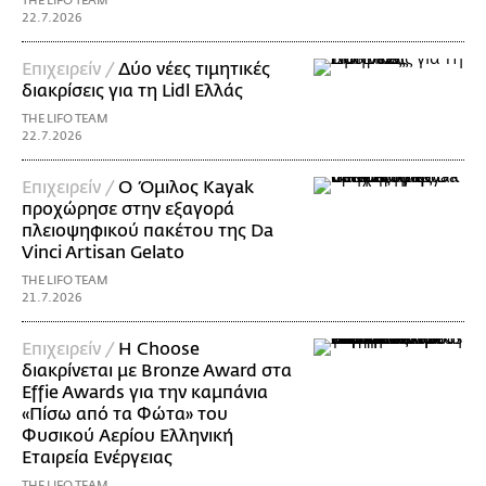
THE LIFO TEAM
22.7.2026
Επιχειρείν /
Δύο νέες τιμητικές
διακρίσεις για τη Lidl Ελλάς
THE LIFO TEAM
22.7.2026
Επιχειρείν /
Ο Όμιλος Kayak
προχώρησε στην εξαγορά
πλειοψηφικού πακέτου της Da
Vinci Artisan Gelato
THE LIFO TEAM
21.7.2026
Επιχειρείν /
Η Choose
διακρίνεται με Bronze Award στα
Effie Awards για την καμπάνια
«Πίσω από τα Φώτα» του
Φυσικού Αερίου Ελληνική
Εταιρεία Ενέργειας
THE LIFO TEAM