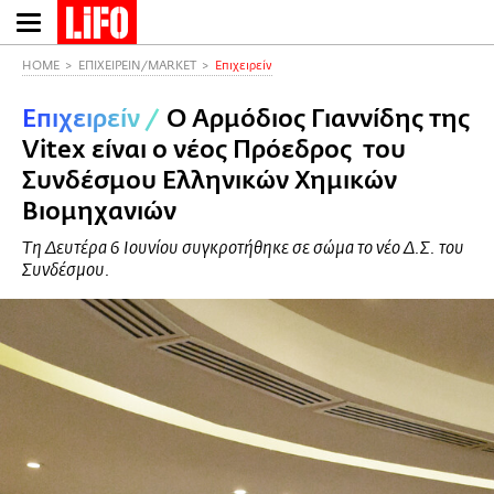
Παράκαμψη
προς
το
HOME
ΕΠΙΧΕΙΡΕΙΝ/MARKET
Επιχειρείν
κυρίως
Επιχειρείν
/
Ο Αρμόδιος Γιαννίδης της
περιεχόμενο
Vitex είναι ο νέος Πρόεδρος του
Συνδέσμου Ελληνικών Χημικών
Βιομηχανιών
Τη Δευτέρα 6 Ιουνίου συγκροτήθηκε σε σώμα το νέο Δ.Σ. του
Συνδέσμου.