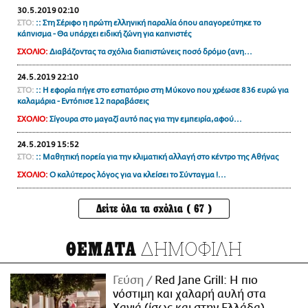
30.5.2019 02:10
ΣΤΟ:
:: Στη Σέριφο η πρώτη ελληνική παραλία όπου απαγορεύτηκε το
κάπνισμα - Θα υπάρχει ειδική ζώνη για καπνιστές
ΣΧΟΛΙΟ:
Διαβάζοντας τα σχόλια διαπιστώνεις ποσό δρόμο (ανη...
24.5.2019 22:10
ΣΤΟ:
:: Η εφορία πήγε στο εστιατόριο στη Μύκονο που χρέωσε 836 ευρώ για
καλαμάρια - Εντόπισε 12 παραβάσεις
ΣΧΟΛΙΟ:
Σίγουρα στο μαγαζί αυτό πας για την εμπειρία,αφού...
24.5.2019 15:52
ΣΤΟ:
:: Μαθητική πορεία για την κλιματική αλλαγή στο κέντρο της Αθήνας
ΣΧΟΛΙΟ:
Ο καλύτερος λόγος για να κλείσει το Σύνταγμα !...
Δείτε όλα τα σχόλια ( 67 )
ΔΗΜΟΦΙΛΗ
ΘΕΜΑΤΑ
Γεύση
Red Jane Grill: Η πιο
νόστιμη και χαλαρή αυλή στα