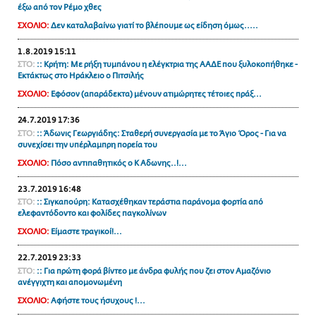
έξω από τον Ρέμο χθες
ΑΜΠΑ
ΣΧΟΛΙΟ:
Δεν καταλαβαίνω γιατί το βλέπουμε ως είδηση όμως.....
PRINT
1.8.2019 15:11
ΣΤΟ:
:: Κρήτη: Με ρήξη τυμπάνου η ελέγκτρια της ΑΑΔΕ που ξυλοκοπήθηκε -
Εκτάκτως στο Ηράκλειο ο Πιτσιλής
ΣΧΟΛΙΟ:
Εφόσον (απαράδεκτα) μένουν ατιμώρητες τέτοιες πράξ...
24.7.2019 17:36
ΣΤΟ:
:: Άδωνις Γεωργιάδης: Σταθερή συνεργασία με το Άγιο Όρος - Για να
συνεχίσει την υπέρλαμπρη πορεία του
ΣΧΟΛΙΟ:
Πόσο αντιπαθητικός ο Κ Αδωνης..!...
23.7.2019 16:48
ΣΤΟ:
:: Σιγκαπούρη: Κατασχέθηκαν τεράστια παράνομα φορτία από
ελεφαντόδοντο και φολίδες παγκολίνων
ΣΧΟΛΙΟ:
Είμαστε τραγικοί!...
22.7.2019 23:33
ΣΤΟ:
:: Για πρώτη φορά βίντεο με άνδρα φυλής που ζει στον Αμαζόνιο
ανέγγιχτη και απομονωμένη
ΣΧΟΛΙΟ:
Αφήστε τους ήσυχους !...