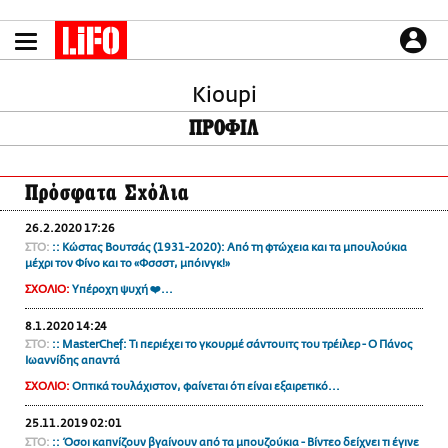
Παράκαμψη
προς
το
ΕΙΔΗΣΕΙΣ
κυρίως
περιεχόμενο
Kioupi
CULTURE
ΠΡΟΦΙΛ
ΑΠΟΨΕΙΣ
ΤΡΟΠΟΣ ΖΩΗΣ
Πρόσφατα Σχόλια
PODCASTS
Plus
26.2.2020 17:26
ΣΤΟ:
:: Κώστας Βουτσάς (1931-2020): Από τη φτώχεια και τα μπουλούκια
μέχρι τον Φίνο και το «Φσσστ, μπόινγκ!»
ΣΧΟΛΙΟ:
Υπέροχη ψυχή ❤️...
LIFO SHOP
8.1.2020 14:24
NEWSLETTER
ΣΤΟ:
:: MasterChef: Τι περιέχει το γκουρμέ σάντουιτς του τρέιλερ - Ο Πάνος
ΜΙΚΡΟΠΡΑΓΜΑΤΑ
Ιωαννίδης απαντά
THE GOOD LIFO
ΣΧΟΛΙΟ:
Οπτικά τουλάχιστον, φαίνεται ότι είναι εξαιρετικό...
LIFOLAND
25.11.2019 02:01
CITY GUIDE
ΣΤΟ:
:: Όσοι καπνίζουν βγαίνουν από τα μπουζούκια - Βίντεο δείχνει τι έγινε