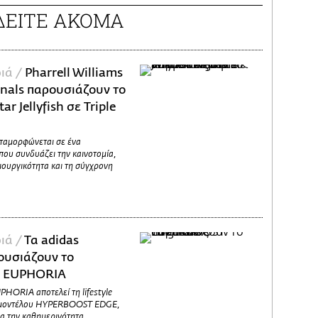
ΔΕΙΤΕ ΑΚΟΜΑ
ιά /
Pharrell Williams
inals παρουσιάζουν το
ar Jellyfish σε Triple
εταμορφώνεται σε ένα
που συνδυάζει την καινοτομία,
ιουργικότητα και τη σύγχρονη
ιά /
Τα adidas
ουσιάζουν το
 EUPHORIA
ORIA αποτελεί τη lifestyle
g μοντέλου HYPERBOOST EDGE,
α την καθημερινότητα,