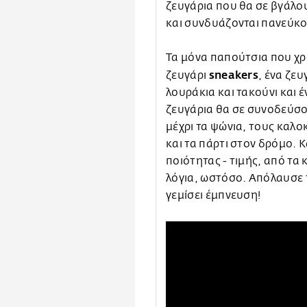
ζευγάρια που θα σε βγάλ
και συνδυάζονται πανεύκο
Τα μόνα παπούτσια που χρει
sneakers
ζευγάρι
, ένα ζευ
λουράκια και τακούνι και 
ζευγάρια θα σε συνοδεύσο
μέχρι τα ψώνια, τους καλο
και τα πάρτι στον δρόμο. 
ποιότητας - τιμής, από τ
λόγια, ωστόσο. Απόλαυσε 
γεμίσει έμπνευση!