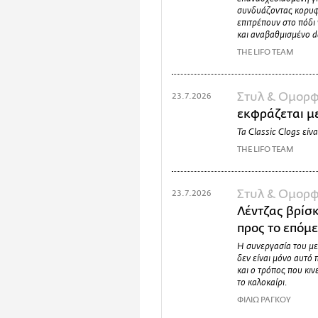
συνδυάζοντας κορυφα
επιτρέπουν στο πόδι
και αναβαθμισμένο d
THE LIFO TEAM
Στυλ & Ομορφ
23.7.2026
εκφράζεται με
Τα Classic Clogs είνα
THE LIFO TEAM
Στυλ & Ομορφ
23.7.2026
Λέντζας βρίσκ
προς το επόμ
Η συνεργασία του με 
δεν είναι μόνο αυτό 
και ο τρόπος που κινε
το καλοκαίρι.
ΦΙΛΙΩ ΡΑΓΚΟΥ