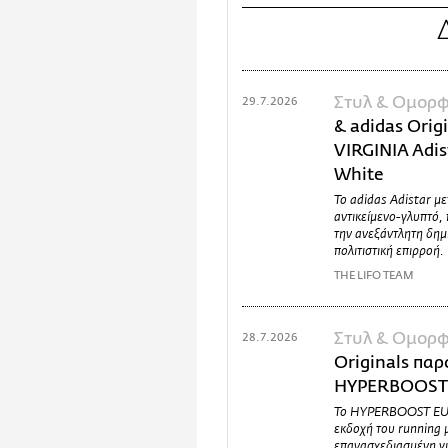
Στυλ & Ομορφ
29.7.2026
& adidas Orig
VIRGINIA Adist
White
Το adidas Adistar μ
αντικείμενο-γλυπτό, 
την ανεξάντλητη δημ
πολιτιστική επιρροή.
THE LIFO TEAM
Στυλ & Ομορφ
28.7.2026
Originals παρ
HYPERBOOST
Το HYPERBOOST EUPH
εκδοχή του runnin
επανασχεδιασμένη γι