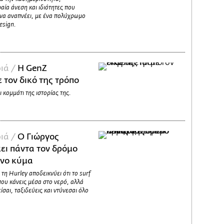
ία άνεση και ιδιότητες που
 να αναπνέει, με ένα πολύχρωμο
esign.
ιά /
H GenZ
 τον δικό της τρόπο
ι κομμάτι της ιστορίας της.
ιά /
Ο Γιώργος
ει πάντα τον δρόμο
ενο κύμα
τη Hurley αποδεικνύει ότι το surf
που κάνεις μέσα στο νερό, αλλά
ίσαι, ταξιδεύεις και ντύνεσαι όλο