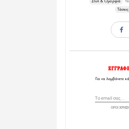
Στυλ & Ομορφιά
Ta
Τάσει
ΕΓΓΡΑΦ
Για να λαμβάνετε κ
ΟΡΟΙ ΧΡΗΣ