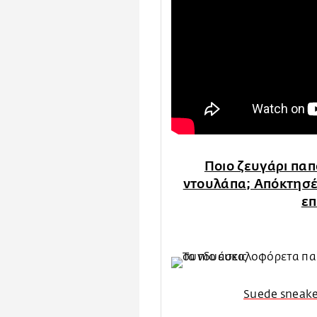
Ποιο ζευγάρι παπ
ντουλάπα; Απόκτησέ 
επ
Suede sneake