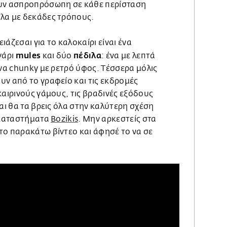
ουν ασπροπρόσωπη σε κάθε περίσταση
λα με δεκάδες τρόπους.
άζεσαι για το καλοκαίρι είναι ένα
mules
πέδιλα
γάρι
και δύο
: ένα με λεπτά
ένα chunky με ρετρό ύφος. Τέσσερα μόλις
υν από το γραφείο και τις εκδρομές
καιρινούς γάμους, τις βραδινές εξόδους
Και θα τα βρεις όλα στην καλύτερη σχέση
α καταστήματα
Bozikis
. Mην αρκεστείς στα
το παρακάτω βίντεο και άφησέ το να σε