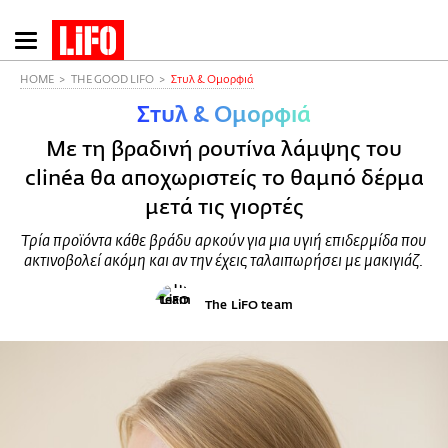
Παράκαμψη
προς
το
HOME
THE GOOD LIFO
Στυλ & Ομορφιά
κυρίως
Στυλ & Ομορφιά
περιεχόμενο
Με τη βραδινή ρουτίνα λάμψης του
clinéa θα αποχωριστείς το θαμπό δέρμα
μετά τις γιορτές
Τρία προϊόντα κάθε βράδυ αρκούν για μια υγιή επιδερμίδα που
ακτινοβολεί ακόμη και αν την έχεις ταλαιπωρήσει με μακιγιάζ.
The LiFO team