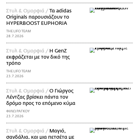
Στυλ & Ομορφιά /
Τα adidas
Originals παρουσιάζουν το
HYPERBOOST EUPHORIA
THE LIFO TEAM
28.7.2026
Στυλ & Ομορφιά /
H GenZ
εκφράζεται με τον δικό της
τρόπο
THE LIFO TEAM
23.7.2026
Στυλ & Ομορφιά /
Ο Γιώργος
Λέντζας βρίσκει πάντα τον
δρόμο προς το επόμενο κύμα
ΦΙΛΙΩ ΡΑΓΚΟΥ
23.7.2026
Στυλ & Ομορφιά /
Μαγιό,
σανδάλια, και μια πετσέτα με