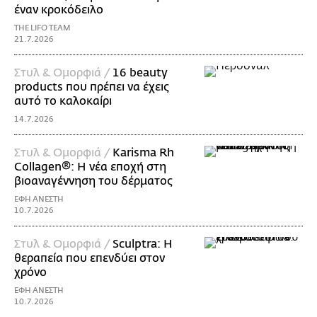
έναν κροκόδειλο
THE LIFO TEAM
21.7.2026
Στυλ & Ομορφιά /
16 beauty
products που πρέπει να έχεις
αυτό το καλοκαίρι
14.7.2026
Στυλ & Ομορφιά /
Karisma Rh
Collagen®: Η νέα εποχή στη
βιοαναγέννηση του δέρματος
ΕΦΗ ΑΝΕΣΤΗ
10.7.2026
Στυλ & Ομορφιά /
Sculptra: Η
θεραπεία που επενδύει στον
χρόνο
ΕΦΗ ΑΝΕΣΤΗ
10.7.2026