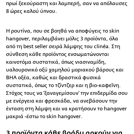
πρωί ξεκούραστη και λαμπερή, σαν να απόλαυσες
8 ώρες καλού ύπνου.
Η ρουτίνα, που σε βοηθά να αποφύγεις το skin
hangover, περιλαμβάνει μόλις 3 προϊόντα, όλα
από τη best seller σειρά λάμψης του clinéa. Στη
σύνθεση κάθε προϊόντος ενσωματώνονται
καινοτόμα συστατικά, όπως νιασιναμίδη,
υαλουρονικό οξύ χαμηλού μοριακού βάρους και
BHA οξέα, καθώς και δραστικά φυσικά
συστατικά, όπως το τζίντζερ και η βιο-καφεΐνη.
Στόχος τους να ‘ξαναγεμίσουν’ την επιδερμίδα σου
με ενέργεια και φρεσκάδα, να ανεβάσουν την
ένταση στη λάμψη και να κρατήσουν το hangover
μακριά -έστω το skin hangover.
3 προϊόντα κάθε βράδυ αρκούν για