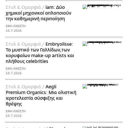
Στυλ & Ομορφιά /
iam: Δύο
χημικοί μηχανικοί απλοποιούν
την καθημερινή περιποίηση
ΕΦΗ ΑΝΕΣΤΗ
10.7.2026
Στυλ & Ομορφιά /
Embryolisse:
Το μυστικό των Γαλλίδων,των
κορυφαίων make-up artists και
πλήθους celebrities
ΕΦΗ ΑΝΕΣΤΗ
10.7.2026
Στυλ & Ομορφιά /
Aegli
Premium Organics: Μια ολιστική
ιεροτελεστία σύσφιξης και
θρέψης
ΕΦΗ ΑΝΕΣΤΗ
10.7.2026