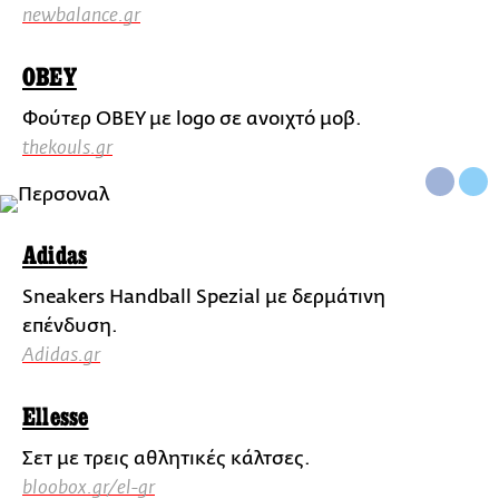
newbalance.gr
OBEY
Φούτερ OBEY με logo σε ανοιχτό μοβ.
thekouls.gr
Adidas
Sneakers Handball Spezial με δερμάτινη
επένδυση.
Adidas.gr
Ellesse
Σετ με τρεις αθλητικές κάλτσες.
bloobox.gr/el-gr