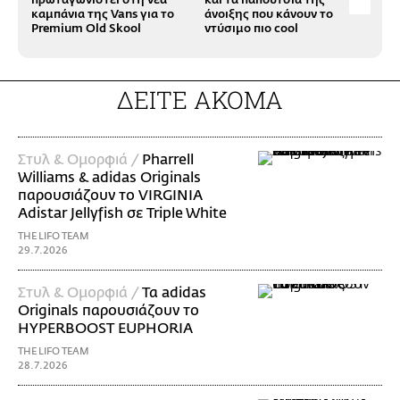
καμπάνια της Vans για το
άνοιξης που κάνουν το
μέρ
Premium Old Skool
ντύσιμο πιο cool
ΔΕΙΤΕ ΑΚΟΜΑ
Στυλ & Ομορφιά /
Pharrell
Williams & adidas Originals
παρουσιάζουν το VIRGINIA
Adistar Jellyfish σε Triple White
THE LIFO TEAM
29.7.2026
Στυλ & Ομορφιά /
Τα adidas
Originals παρουσιάζουν το
HYPERBOOST EUPHORIA
THE LIFO TEAM
28.7.2026