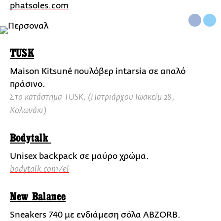
phatsoles.com
TUSK
Maison Kitsuné πουλόβερ intarsia σε απαλό
πράσινο.
Στο κατάστημα TUSK, (Πατριάρχου Ιωακείμ 28,
Κολωνάκι)
Bodytalk
Unisex backpack σε μαύρο χρώμα.
bodytalk.com/el
New Balance
Sneakers 740 με ενδιάμεση σόλα ABZORB.