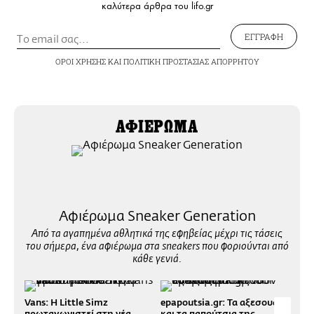
καλύτερα άρθρα του lifo.gr
ΕΓΓΡΑΦΗ
ΟΡΟΙ ΧΡΗΣΗΣ
ΚΑΙ
ΠΟΛΙΤΙΚΗ ΠΡΟΣΤΑΣΙΑΣ ΑΠΟΡΡΗΤΟΥ
ΑΦΙΕΡΩΜΑ
Αφιέρωμα Sneaker Generation
Από τα αγαπημένα αθλητικά της εφηβείας μέχρι τις τάσεις
του σήμερα, ένα αφιέρωμα στα sneakers που φοριούνται από
κάθε γενιά.
Vans: Η Little Simz
epapoutsia.gr: Τα αξεσουάρ
Füel
πρωταγωνιστεί στη νέα
και τα παπούτσια της
str