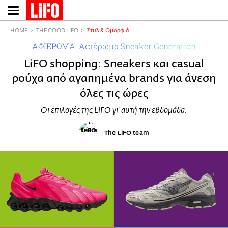
Παράκαμψη
προς
το
HOME
THE GOOD LIFO
Στυλ & Ομορφιά
κυρίως
ΑΦΙΕΡΩΜΑ: Αφιέρωμα Sneaker Generation
περιεχόμενο
LiFO shopping: Sneakers και casual
ρούχα από αγαπημένα brands για άνεση
όλες τις ώρες
Οι επιλογές της LiFO γι' αυτή την εβδομάδα.
The LiFO team