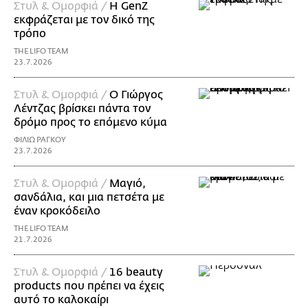
Στυλ & Ομορφιά /
H GenZ
εκφράζεται με τον δικό της
τρόπο
THE LIFO TEAM
23.7.2026
Στυλ & Ομορφιά /
Ο Γιώργος
Λέντζας βρίσκει πάντα τον
δρόμο προς το επόμενο κύμα
ΦΙΛΙΩ ΡΑΓΚΟΥ
23.7.2026
Στυλ & Ομορφιά /
Μαγιό,
σανδάλια, και μια πετσέτα με
έναν κροκόδειλο
THE LIFO TEAM
21.7.2026
Στυλ & Ομορφιά /
16 beauty
products που πρέπει να έχεις
αυτό το καλοκαίρι