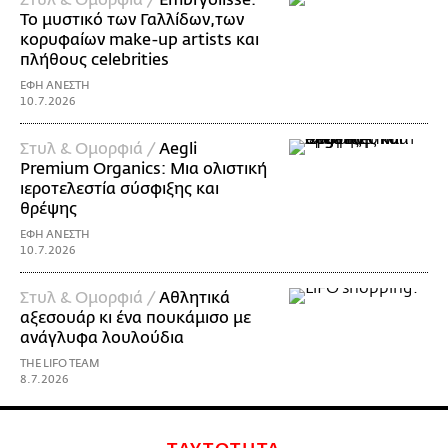
Στυλ & Ομορφιά /
Embryolisse:
Το μυστικό των Γαλλίδων,των
κορυφαίων make-up artists και
πλήθους celebrities
ΕΦΗ ΑΝΕΣΤΗ
10.7.2026
Στυλ & Ομορφιά /
Aegli
Premium Organics: Μια ολιστική
ιεροτελεστία σύσφιξης και
θρέψης
ΕΦΗ ΑΝΕΣΤΗ
10.7.2026
Στυλ & Ομορφιά /
Αθλητικά
αξεσουάρ κι ένα πουκάμισο με
ανάγλυφα λουλούδια
THE LIFO TEAM
8.7.2026