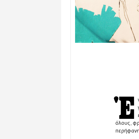
Έ
όλους, φρ
περήφανη