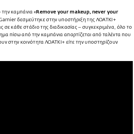
Remove your makeup, never your
 την καμπάνια «
 Garnier δεσμεύτηκε στην υποστήριξη της ΛΟΑΤΚΙ+
ς σε κάθε στάδιο της διαδικασίας – συγκεκριμένα, όλο το
μα πίσω από την καμπάνια απαρτίζεται από ταλέντα που
ουν στην κοινότητα ΛΟΑΤΚΙ+ είτε την υποστηρίζουν