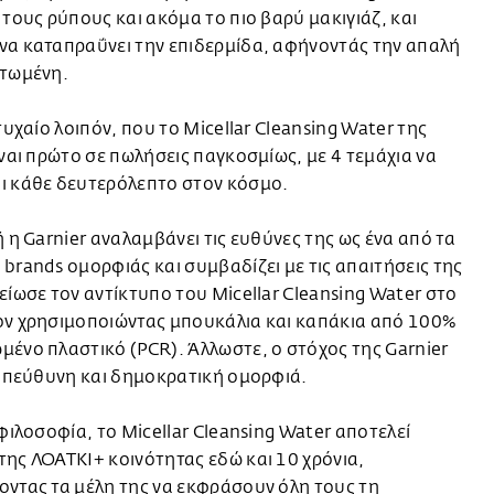
 τους ρύπους και ακόμα το πιο βαρύ μακιγιάζ, και
να καταπραΰνει την επιδερμίδα, αφήνοντάς την απαλή
ατωμένη.
 τυχαίο λοιπόν, που το Micellar Cleansing Water της
ίναι πρώτο σε πωλήσεις παγκοσμίως, με 4 τεμάχια να
ι κάθε δευτερόλεπτο στον κόσμο.
ή η Garnier αναλαμβάνει τις ευθύνες της ως ένα από τα
brands ομορφιάς και συμβαδίζει με τις απαιτήσεις της
είωσε τον αντίκτυπο του Micellar Cleansing Water στο
ον χρησιμοποιώντας μπουκάλια και καπάκια από 100%
ένο πλαστικό (PCR). Άλλωστε, ο στόχος της Garnier
 υπεύθυνη και δημοκρατική ομορφιά.
 φιλοσοφία, το Micellar Cleansing Water αποτελεί
ης ΛΟΑΤΚΙ+ κοινότητας εδώ και 10 χρόνια,
ντας τα μέλη της να εκφράσουν όλη τους τη