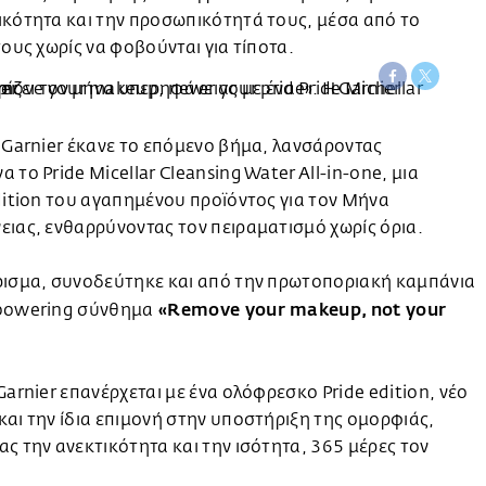
κότητα και την προσωπικότητά τους, μέσα από το
τους χωρίς να φοβούνται για τίποτα.
 Garnier έκανε το επόμενο βήμα, λανσάροντας
 το Pride Micellar Cleansing Water All-in-one, μια
dition του αγαπημένου προϊόντος για τον Μήνα
ιας, ενθαρρύνοντας τον πειραματισμό χωρίς όρια.
ρισμα, συνοδεύτηκε και από την πρωτοποριακή καμπάνια
«Remove your makeup, not your
powering σύνθημα
Garnier επανέρχεται με ένα ολόφρεσκο Pride edition, νέο
αι την ίδια επιμονή στην υποστήριξη της ομορφιάς,
ς την ανεκτικότητα και την ισότητα, 365 μέρες τον