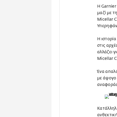
Η Garnier
μαζί με τ
Micellar 
Υπερηφάν
Η ιστορία
στις αρχέ
αλλάζει γ
Micellar 
Ένα απαλό
με άψογο 
αναφοράς
Κατάλληλο
ανθεκτική