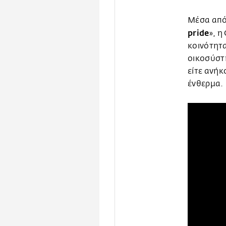
Μέσα από
pride
», η
κοινότητα
οικοσύστη
είτε ανήκ
ένθερμα.