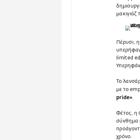
δημιουργι
μακιγιάζ 
Πέρυσι, η
υπερήφανα
limited e
Υπερηφάνε
Το λανσά
με το em
pride»
.
Φέτος, η 
σύνθημα κ
προάγοντα
χρόνο.