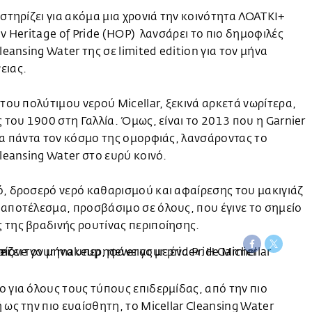
 στηρίζει για ακόμα μια χρονιά την κοινότητα ΛΟΑΤΚΙ+
ην Heritage of Pride (HOP) λανσάρει το πιο δημοφιλές
Cleansing Water της σε limited edition για τον μήνα
ειας.
 του πολύτιμου νερού Micellar, ξεκινά αρκετά νωρίτερα,
ς του 1900 στη Γαλλία. Όμως, είναι το 2013 που η Garnier
ια πάντα τον κόσμο της ομορφιάς, λανσάροντας το
Cleansing Water στο ευρύ κοινό.
, δροσερό νερό καθαρισμού και αφαίρεσης του μακιγιάζ
αποτέλεσμα, προσβάσιμο σε όλους, που έγινε το σημείο
 της βραδινής ρουτίνας περιποίησης.
 για όλους τους τύπους επιδερμίδας, από την πιο
 ως την πιο ευαίσθητη, το Micellar Cleansing Water