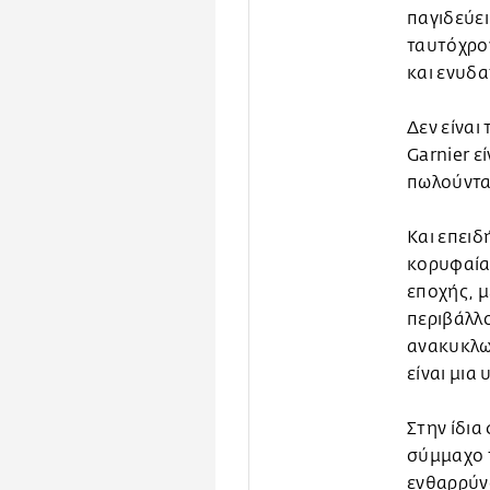
παγιδεύει
ταυτόχρο
και ενυδ
Δεν είναι
Garnier ε
πωλούντα
Και επειδ
κορυφαία 
εποχής, μ
περιβάλλ
ανακυκλωμ
είναι μια
Στην ίδια
σύμμαχο τ
ενθαρρύνο