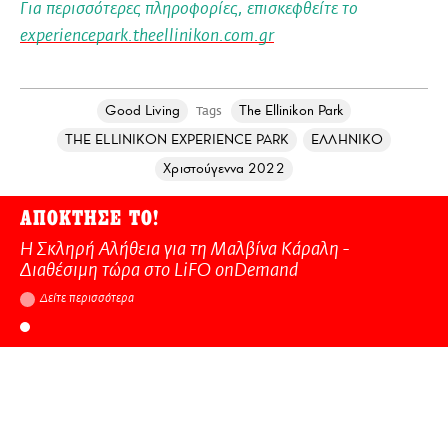
Για περισσότερες πληροφορίες, επισκεφθείτε το
experiencepark.theellinikon.com.gr
Good Living
The Ellinikon Park
Tags
THE ELLINIKON EXPERIENCE PARK
ΕΛΛΗΝΙΚΟ
Χριστούγεννα 2022
ΑΠΟΚΤΗΣΕ ΤΟ!
Η Σκληρή Αλήθεια για τη Μαλβίνα Κάραλη -
Διαθέσιμη τώρα στo LiFO onDemand
Δείτε περισσότερα