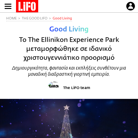
Παράκαμψη
προς
το
HOME
THE GOOD LIFO
Good Living
κυρίως
Good Living
περιεχόμενο
Το The Ellinikon Experience Park
μεταμορφώθηκε σε ιδανικό
χριστουγεννιάτικο προορισμό
Δημιουργικότητα, φαντασία και εκπλήξεις συνθέτουν μια
μοναδική διαδραστική γιορτινή εμπειρία.
The LiFO team