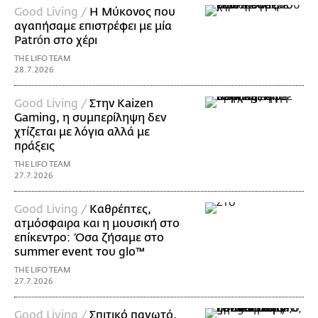
Good Living /
Η Μύκονος που
αγαπήσαμε επιστρέφει με μία
Patrón στο χέρι
THE LIFO TEAM
28.7.2026
Good Living /
Στην Kaizen
Gaming, η συμπερίληψη δεν
χτίζεται με λόγια αλλά με
πράξεις
THE LIFO TEAM
27.7.2026
Good Living /
Καθρέπτες,
ατμόσφαιρα και η μουσική στο
επίκεντρο: Όσα ζήσαμε στο
summer event του glo™
THE LIFO TEAM
27.7.2026
Good Living /
Σπιτικό παγωτό,