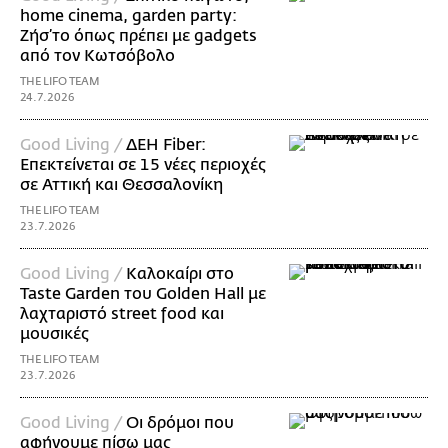
home cinema, garden party:
Ζήσ’το όπως πρέπει με gadgets
από τον Κωτσόβολο
THE LIFO TEAM
24.7.2026
Good Living /
ΔΕΗ Fiber:
Επεκτείνεται σε 15 νέες περιοχές
σε Αττική και Θεσσαλονίκη
THE LIFO TEAM
23.7.2026
Good Living /
Καλοκαίρι στο
Taste Garden του Golden Hall με
λαχταριστό street food και
μουσικές
THE LIFO TEAM
23.7.2026
Good Living /
Οι δρόμοι που
αφήνουμε πίσω μας