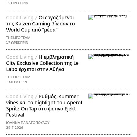
15 ΩΡΕΣ ΠΡΙΝ
Good Living /
Οι εργαζόμενοι
της Kaizen Gaming βίωσαν το
World Cup από "μέσα"
THE LIFO TEAM
17 ΩΡΕΣ ΠΡΙΝ
Good Living /
Η εμβληματική
City Exclusive Collection της Le
Labo έρχεται στην Αθήνα
THE LIFO TEAM
1 ΜΕΡΑ ΠΡΙΝ
Good Living /
Ρυθμός, summer
vibes και το highlight του Aperol
Spritz On Tap στο φετινό Ejekt
Festival
ΙΩΑΝΝΑ ΠΑΝΑΓΟΠΟΥΛΟΥ
29.7.2026