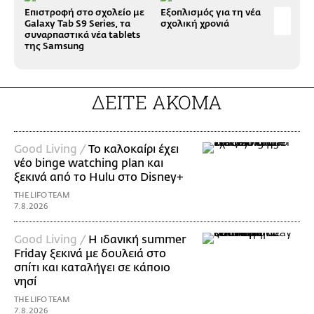
Επιστροφή στο σχολείο με
Εξοπλισμός για τη νέα
Τα 
Galaxy Tab S9 Series, τα
σχολική χρονιά
είνα
συναρπαστικά νέα tablets
έχε
της Samsung
ΔΕΙΤΕ ΑΚΟΜΑ
Good Living /
Το καλοκαίρι έχει
νέο binge watching plan και
ξεκινά από το Hulu στο Disney+
THE LIFO TEAM
7.8.2026
Good Living /
Η ιδανική summer
Friday ξεκινά με δουλειά στο
σπίτι και καταλήγει σε κάποιο
νησί
THE LIFO TEAM
7.8.2026