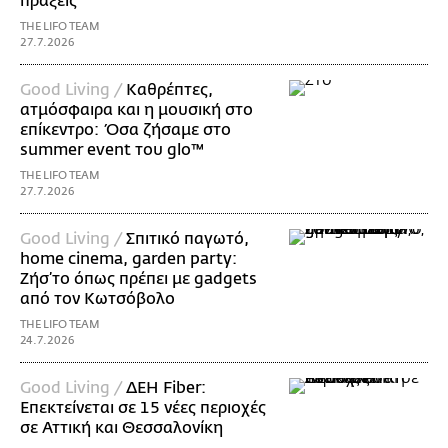
πράξεις
THE LIFO TEAM
27.7.2026
Good Living /
Καθρέπτες,
ατμόσφαιρα και η μουσική στο
επίκεντρο: Όσα ζήσαμε στο
summer event του glo™
THE LIFO TEAM
27.7.2026
Good Living /
Σπιτικό παγωτό,
home cinema, garden party:
Ζήσ’το όπως πρέπει με gadgets
από τον Κωτσόβολο
THE LIFO TEAM
24.7.2026
Good Living /
ΔΕΗ Fiber:
Επεκτείνεται σε 15 νέες περιοχές
σε Αττική και Θεσσαλονίκη