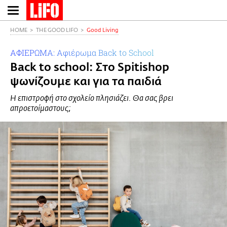
Παράκαμψη
προς
το
HOME
THE GOOD LIFO
Good Living
κυρίως
ΑΦΙΕΡΩΜΑ: Αφιέρωμα Back to School
περιεχόμενο
Back to school: Στο Spitishop
ψωνίζουμε και για τα παιδιά
Η επιστροφή στο σχολείο πλησιάζει. Θα σας βρει
απροετοίμαστους;