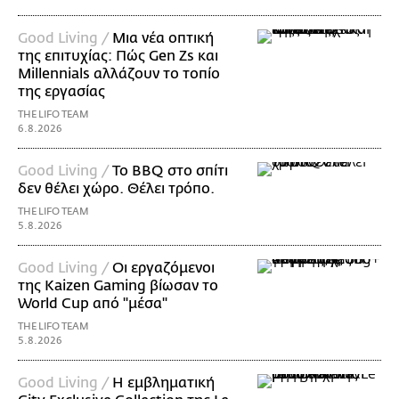
Good Living /
Μια νέα οπτική
της επιτυχίας: Πώς Gen Zs και
Millennials αλλάζουν το τοπίο
της εργασίας
THE LIFO TEAM
6.8.2026
Good Living /
Το BBQ στο σπίτι
δεν θέλει χώρο. Θέλει τρόπο.
THE LIFO TEAM
5.8.2026
Good Living /
Οι εργαζόμενοι
της Kaizen Gaming βίωσαν το
World Cup από "μέσα"
THE LIFO TEAM
5.8.2026
Good Living /
Η εμβληματική