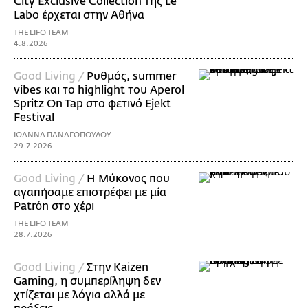
City Exclusive Collection της Le
Labo έρχεται στην Αθήνα
THE LIFO TEAM
4.8.2026
Good Living /
Ρυθμός, summer
vibes και το highlight του Aperol
Spritz On Tap στο φετινό Ejekt
Festival
ΙΩΑΝΝΑ ΠΑΝΑΓΟΠΟΥΛΟΥ
29.7.2026
Good Living /
Η Μύκονος που
αγαπήσαμε επιστρέφει με μία
Patrón στο χέρι
THE LIFO TEAM
28.7.2026
Good Living /
Στην Kaizen
Gaming, η συμπερίληψη δεν
χτίζεται με λόγια αλλά με