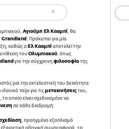
0
Αγιούμπ Ελ Κααμπί
λυμπιακού,
, θα
 Grandland
. Πρόκειται για μία
Ελ Κααμπί
ξη, καθώς ο
αποτελεί την
Ολυμπιακού
 επίθεση του
, όπως
dland
φιλοσοφία
για την σύγχρονη
της
ωστός για την εκτελεστική του δεινότητα
μετακινήσεις
 ιδανικό ταίρι για τις
του,
, το οποίο είναι σχεδιασμένο να
άνεση
σε κάθε διαδρομή.
σχεδίαση
, προηγμένο εξοπλισμό
 εξαιρετική οδηγική συμπεριφορά, το