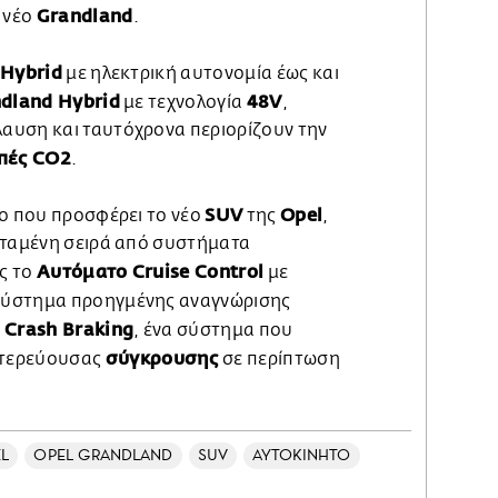
Grandland
 νέο
.
 Hybrid
με ηλεκτρική αυτονομία έως και
dland Hybrid
48V
με τεχνολογία
,
αυση και ταυτόχρονα περιορίζουν την
πές CO2
.
SUV
Opel
το που προσφέρει το νέο
της
,
εταμένη σειρά από συστήματα
Αυτόματο Cruise Control
ς το
με
 σύστημα προηγμένης αναγνώρισης
n Crash Braking
, ένα σύστημα που
σύγκρουσης
τερεύουσας
σε περίπτωση
L
OPEL GRANDLAND
SUV
ΑΥΤΟΚΙΝΗΤΟ