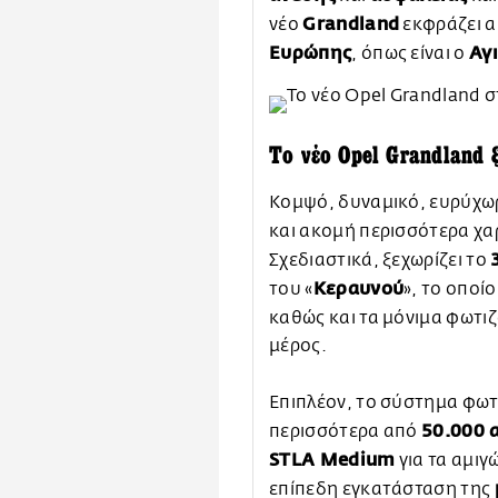
Grandland
νέο
εκφράζει α
Ευρώπης
Αγ
, όπως είναι ο
Το νέο Opel Grandland 
Κομψό, δυναμικό, ευρύχωρ
και ακομή περισσότερα χ
Σχεδιαστικά, ξεχωρίζει το
Κεραυνού
του «
», το οποί
καθώς και τα μόνιμα φωτι
μέρος.
Επιπλέον, το σύστημα φω
50.000 
περισσότερα από
STLA Medium
για τα αμιγ
επίπεδη εγκατάσταση της