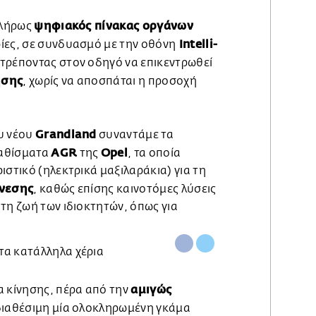
ψηφιακός πίνακας οργάνων
πλήρως
Intelli-
ίες, σε συνδυασμό με την οθόνη
πιτρέποντας στον οδηγό να επικεντρωθεί
ησης
, χωρίς να αποσπάται η προσοχή
Grandland
υ νέου
συναντάμε τα
AGR
Opel
καθίσματα
της
, τα οποία
ιστικό (ηλεκτρικά μαξιλαράκια) για τη
άνεσης
, καθώς επίσης καινοτόμες λύσεις
τη ζωή των ιδιοκτητών, όπως για
αμιγώς
α κίνησης, πέρα από την
ι διαθέσιμη μία ολοκληρωμένη γκάμα