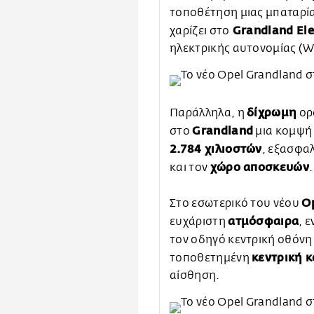
τοποθέτηση μιας μπαταρί
Grandland Ele
χαρίζει στο
ηλεκτρικής αυτονομίας (W
δίχρωμη
Παράλληλα, η
ορο
Grandland
στο
μια κομψή 
2.784 χιλιοστών
, εξασφα
χώρο αποσκευών
και τον
.
O
Στο εσωτερικό του νέου
ατμόσφαιρα
ευχάριστη
, 
τον οδηγό κεντρική οθόν
κεντρική 
τοποθετημένη
αίσθηση.