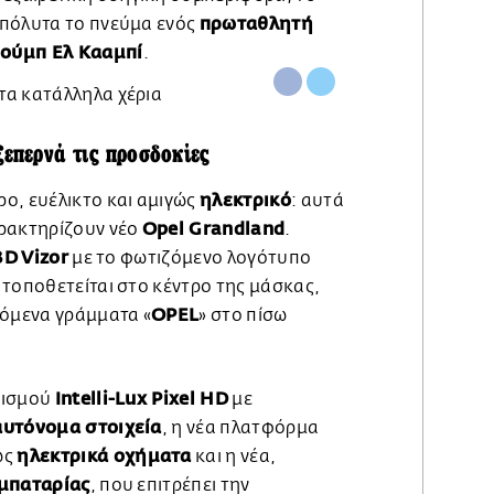
πρωταθλητή
πόλυτα το πνεύμα ενός
ιούμπ Ελ Κααμπί
.
ξεπερνά τις προσδοκίες
ηλεκτρικό
ο, ευέλικτο και αμιγώς
: αυτά
Opel Grandland
αρακτηρίζουν νέο
.
3D Vizor
με το φωτιζόμενο λογότυπο
ο τοποθετείται στο κέντρο της μάσκας,
OPEL
ζόμενα γράμματα «
» στο πίσω
Intelli-Lux Pixel HD
τισμού
με
αυτόνομα στοιχεία
, η νέα πλατφόρμα
ηλεκτρικά οχήματα
ώς
και η νέα,
μπαταρίας
, που επιτρέπει την