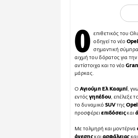
Ο
επιθετικός του Ο
Opel
οδηγεί το νέο
σημαντική σύμπρα
αιχμή του δόρατος για την
Gran
αντίστοιχα και το νέο
μάρκας.
Αγιούμπ Ελ Κααμπί
Ο
, γν
γηπέδου
εντός
, επέλεξε το
SUV
Opel
το δυναμικό
της
επιδόσεις
προσφέρει
και
Με τολμηρή και μοντέρνα
άνεσης
ασφάλειας
και
και