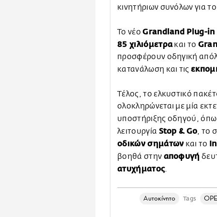
κινητήριων συνόλων για το
Grandland Plug-in
Το νέο
85 χιλιόμετρα
Gran
και το
προσφέρουν οδηγική απόλ
εκπομ
κατανάλωση και τις
Τέλος, το ελκυστικό πακέ
ολοκληρώνεται με μία εκτ
υποστήριξης οδηγού, όπω
Stop & Go
λειτουργία
, το
οδικών σημάτων
I
και το
αποφυγή
βοηθά στην
δευ
ατυχήματος
.
Αυτοκίνητο
OPE
Tags