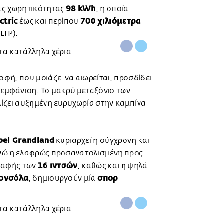
98 kWh
ας χωρητικότητας
, η οποία
ctric
700 χιλιόμετρα
έως και περίπου
LTP).
φή, που μοιάζει να αιωρείται, προσδίδει
εμφάνιση. Το μακρύ μεταξόνιο των
λίζει αυξημένη ευρυχωρία στην καμπίνα
pel Grandland
κυριαρχεί η σύγχρονη και
ενώ η ελαφρώς προσανατολισμένη προς
16 ιντσών
η αφής των
, καθώς και η ψηλά
κονσόλα
σπορ
, δημιουργούν μία