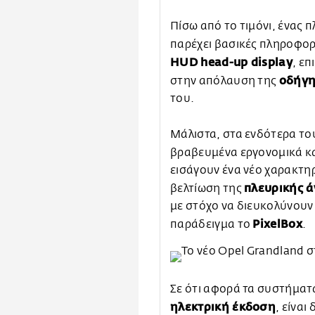
Πίσω από το τιμόνι, ένας 
παρέχει βασικές πληροφορ
HUD head-up display
, ε
οδήγ
στην απόλαυση της
του.
Μάλιστα, στα ενδότερα το
βραβευμένα εργονομικά 
εισάγουν ένα νέο χαρακτηρ
πλευρικής 
βελτίωση της
με στόχο να διευκολύνουν 
PixelBox
παράδειγμα το
.
Σε ότι αφορά τα συστήματ
ηλεκτρική έκδοση
, είνα