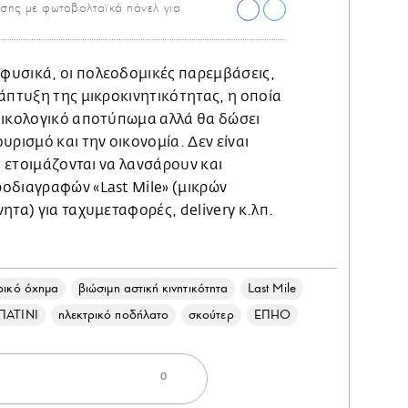
σης με φωτοβολταϊκά πάνελ για
φυσικά, οι πολεοδομικές παρεμβάσεις,
άπτυξη της μικροκινητικότητας, η οποία
οικολογικό αποτύπωμα αλλά θα δώσει
υρισμό και την οικονομία. Δεν είναι
ς ετοιμάζονται να λανσάρουν και
οδιαγραφών «Last Mile» (μικρών
ητα) για ταχυμεταφορές, delivery κ.λπ.
ρικό όχημα
βιώσιμη αστική κινητικότητα
Last Mile
ΠΑΤΙΝΙ
ηλεκτρικό ποδήλατο
σκούτερ
ΕΠΗΟ
0