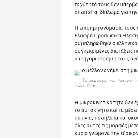
ταχύτητά τους δεν υπερβαί
απαιτείται δίπλωμα για τη
Η επίσημη ονομασία τους 
Ελαφρά Προσωπικά Ηλεκτρ
συμπληρώθηκε ο ελληνικό
συγκεκριμένες διατάξεις 
κατηγοριοποίησή τους ανά
Το μικροσκοπικό, ηλεκτροκίν
«Last Mile».
Η μικροκινητικότητα δεν έ
το αυτοκίνητο και τα μέσα
πατίνια, ποδήλατα και σκο
όλες αυτές τις μορφές με
κύριο γνώμονα την εξοικον