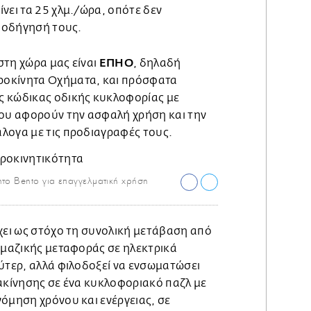
νει τα 25 χλμ./ώρα, οπότε δεν
ν οδήγησή τους.
ΕΠΗΟ
στη χώρα μας είναι
, δηλαδή
οκίνητα Οχήματα, και πρόσφατα
ς κώδικας οδικής κυκλοφορίας με
που αφορούν την ασφαλή χρήση και την
λογα με τις προδιαγραφές τους.
ητο Bento για επαγγελματική χρήση
χει ως στόχο τη συνολική μετάβαση από
 μαζικής μεταφοράς σε ηλεκτρικά
ύτερ, αλλά φιλοδοξεί να ενσωματώσει
τακίνησης σε ένα κυκλοφοριακό παζλ με
όμηση χρόνου και ενέργειας, σε