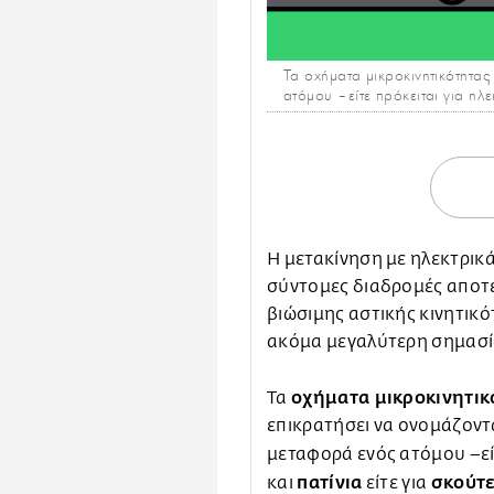
Τα οχήματα μικροκινητικότητας
ατόμου –είτε πρόκειται για ηλε
Η μετακίνηση με ηλεκτρικ
σύντομες διαδρομές αποτε
βιώσιμης αστικής κινητικό
ακόμα μεγαλύτερη σημασί
οχήματα μικροκινητικ
Τα
επικρατήσει να ονομάζοντα
μεταφορά ενός ατόμου –εί
πατίνια
σκούτ
και
είτε για