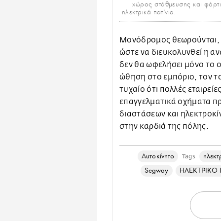
χώρος στάθμευσης και φόρτι
ηλεκτρικά πατίνια.
Μονόδρομος θεωρούνται, 
ώστε να διευκολυνθεί η αν
δεν θα ωφελήσει μόνο το 
ώθηση στο εμπόριο, τον το
τυχαίο ότι πολλές εταιρείε
επαγγελματικά οχήματα πρ
διαστάσεων και ηλεκτροκίν
στην καρδιά της πόλης.
Αυτοκίνητο
ηλεκτ
Tags
Segway
ΗΛΕΚΤΡΙΚΟ 