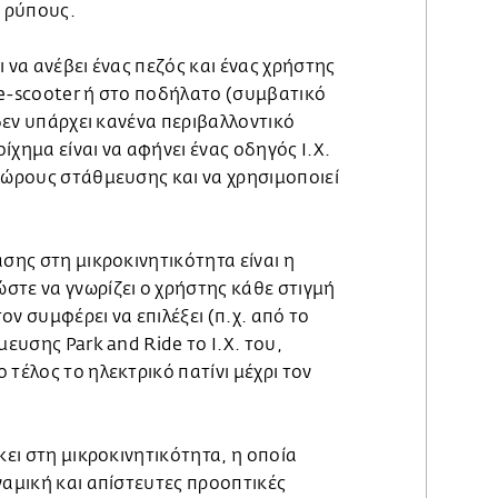
 ρύπους.
ι να ανέβει ένας πεζός και ένας χρήστης
 e-scooter ή στο ποδήλατο (συμβατικό
 δεν υπάρχει κανένα περιβαλλοντικό
ίχημα είναι να αφήνει ένας οδηγός Ι.Χ.
χώρους στάθμευσης και να χρησιμοποιεί
ασης στη μικροκινητικότητα είναι η
στε να γνωρίζει ο χρήστης κάθε στιγμή
ον συμφέρει να επιλέξει (π.χ. από το
μευσης Park and Ride το Ι.Χ. του,
 τέλος το ηλεκτρικό πατίνι μέχρι τον
κει στη μικροκινητικότητα, η οποία
ναμική και απίστευτες προοπτικές