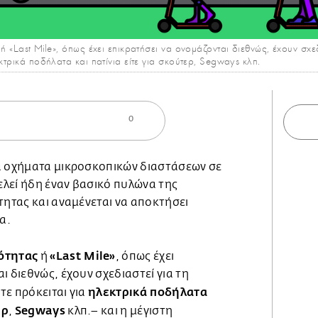
 ή «Last Mile», όπως έχει επικρατήσει να ονομάζονται διεθνώς, έχουν σχε
κτρικά ποδήλατα και πατίνια είτε για σκούτερ, Segways κλπ.
0
ά οχήματα μικροσκοπικών διαστάσεων σε
λεί ήδη έναν βασικό πυλώνα της
τητας και αναμένεται να αποκτήσει
α.
ότητας
«Last Mile»
ή
, όπως έχει
ι διεθνώς, έχουν σχεδιαστεί για τη
ηλεκτρικά ποδήλατα
τε πρόκειται για
ερ
Segways
,
κλπ.– και η μέγιστη