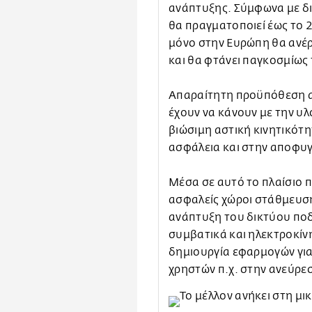
ανάπτυξης. Σύμφωνα με δι
θα πραγματοποιεί έως το 
μόνο στην Ευρώπη θα ανέρ
και θα φτάνει παγκοσμίως
Απαραίτητη προϋπόθεση α
έχουν να κάνουν με την υ
βιώσιμη αστική κινητικότ
ασφάλεια και στην αποφυ
Μέσα σε αυτό το πλαίσιο 
ασφαλείς χώροι στάθμευσ
ανάπτυξη του δικτύου πο
συμβατικά και ηλεκτροκίν
δημιουργία εφαρμογών γι
χρηστών π.χ. στην ανεύρε