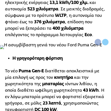
ηλεκτρικής ενέργειας
13,1
kWh
/100 χλμ.
και
αυτονομία
523 χιλιόμετρα
. Σε μεικτές διαδρομές,
σύμφωνα με το πρότυπο
WLTP
, η αυτονομία του
φτάνει έως τα
376 χιλιόμετρα
, επίδοση που
μπορεί να ξεπεράσει τα
400 χιλιόμετρα
επιλέγοντας το πρόγραμμα λειτουργίας
Ε
co
.
Η γρηγορότερη φόρτιση
Το νέο
Puma
Gen
-
E
διατίθεται αποκλειστικά με
μία επιλογή ως προς τον
κινητήρα
και την
χωρητικότητα της
μπαταρίας
ιόντων λιθίου, η
οποία διαθέτει ωφέλιμη χωρητικότητα
43
kWh
. Η
εν λόγω μπαταρία μπορεί να φορτιστεί εξαιρετικά
γρήγορα, σε μόλις
23 λεπτά
, χρησιμοποιώντας
ταχυφορτιστή
DC
100
kW
.