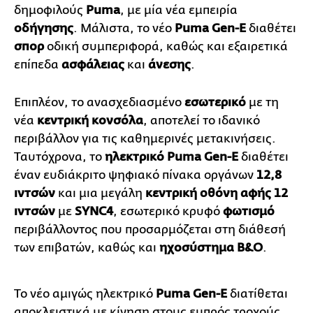
δημοφιλούς
Puma
, με μία νέα εμπειρία
οδήγησης
. Μάλιστα, το νέο
Puma
Gen
-
E
διαθέτει
σπορ
οδική συμπεριφορά, καθώς και εξαιρετικά
επίπεδα
ασφάλειας
και
άνεσης
.
Επιπλέον, το ανασχεδιασμένο
εσωτερικό
με τη
νέα
κεντρική κονσόλα
, αποτελεί το ιδανικό
περιβάλλον για τις καθημερινές μετακινήσεις.
Ταυτόχρονα, το
ηλεκτρικό
Puma
Gen
-
E
διαθέτει
έναν ευδιάκριτο ψηφιακό πίνακα οργάνων
12,8
ιντσών
και μια μεγάλη
κεντρική οθόνη αφής 12
ιντσών
με
SYNC
4
, εσωτερικό κρυφό
φωτισμό
περιβάλλοντος που προσαρμόζεται στη διάθεσή
των επιβατών, καθώς και
ηχοσύστημα
B
&
O
.
Το νέο αμιγώς ηλεκτρικό
Puma
Gen
-
E
διατίθεται
αποκλειστικά με κίνηση στους εμπρός τροχούς