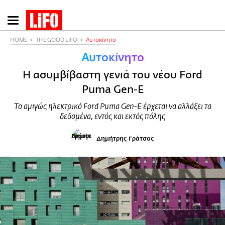
Παράκαμψη
προς
το
HOME
THE GOOD LIFO
Αυτοκίνητο
κυρίως
Αυτοκίνητο
περιεχόμενο
Η ασυμβίβαστη γενιά του νέου Ford
Puma Gen-E
Το αμιγώς ηλεκτρικό Ford Puma Gen-E έρχεται να αλλάξει τα
δεδομένα, εντός και εκτός πόλης
Δημήτρης Γράτσος