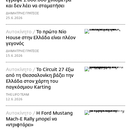
έγραψε 1.000.000 χιλιόμετρα
και δεν λέει να σταματήσει
ΔΗΜΗΤΡΗΣ ΓΡΑΤΣΟΣ
25.6.2026
Αυτοκίνητο /
Το πρώτο Nio
House στην Ελλάδα είναι πλέον
γεγονός
ΔΗΜΗΤΡΗΣ ΓΡΑΤΣΟΣ
15.6.2026
Αυτοκίνητο /
Το Circuit 27 έξω
από τη Θεσσαλονίκη βάζει την
Ελλάδα στον χάρτη του
παγκόσμιου Karting
THE LIFO TEAM
12.6.2026
Αυτοκίνητο /
Η Ford Mustang
Mach-E Rally μπορεί να
«ντριφτάρει»