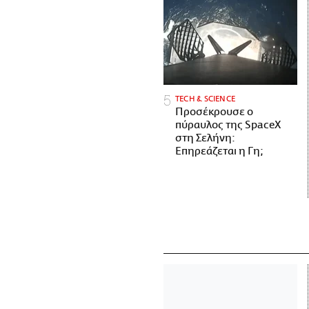
ΤECH & SCIENCE
Προσέκρουσε ο
πύραυλος της SpaceX
στη Σελήνη:
Επηρεάζεται η Γη;