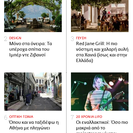
DESIGN
ΓΕΥΣΗ
Μόνο στα όνειρα: Τα
Red Jane Grill: Η πιο
υπέροχα σπίτια του
νόστιμη και χαλαρή αυλή
Ιμπέρ ντε Ζιβανσί
στα Χανιά (ίσως και στην
Ελλάδα)
ΟΠΤΙΚΗ ΓΩΝΙΑ
20 ΧΡΟΝΙΑ LIFO
Όπου και να ταξιδέψω η
Οι εναλλακτικοί: Όσο πιο
Αθήνα με πληγώνει
μακριά από το