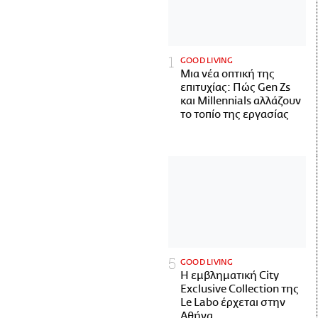
GOOD LIVING
Μια νέα οπτική της
επιτυχίας: Πώς Gen Zs
και Millennials αλλάζουν
το τοπίο της εργασίας
GOOD LIVING
Η εμβληματική City
Exclusive Collection της
Le Labo έρχεται στην
Αθήνα