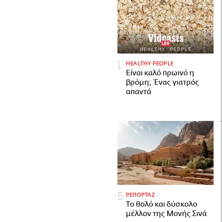
HEALTHY PEOPLE
Είναι καλό πρωινό η
βρόμη; Ένας γιατρός
απαντά
ΡΕΠΟΡΤΑΖ
Το θολό και δύσκολο
μέλλον της Μονής Σινά