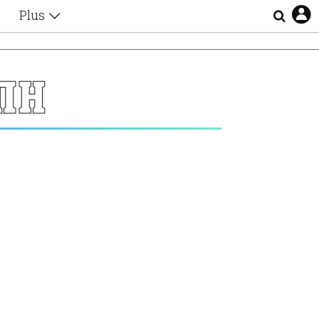
Plus
Θέματα
Συνεντεύξεις
Videos
ΠΗ
τα
Αφιερώματα
Ζώδια
Εξομολογήσεις
Blogs
η
Οι Αθηναίοι
Απώλειες
Lgbtqi+
Επιλογές