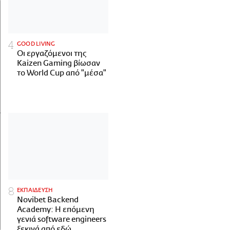
GOOD LIVING
Οι εργαζόμενοι της
Kaizen Gaming βίωσαν
το World Cup από "μέσα"
ΕΚΠΑΙΔΕΥΣΗ
Novibet Backend
Academy: Η επόμενη
γενιά software engineers
ξεκινά από εδώ