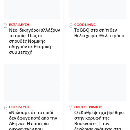
ΕΚΠΑΙΔΕΥΣΗ
GOOD LIVING
Νέοι δικηγόροι αλλάζουν
Το BBQ στο σπίτι δεν
το τοπίο: Πώς οι
θέλει χώρο. Θέλει τρόπο.
σπουδές Νομικής
οδηγούν σε θεσμική
συμμετοχή
ΕΚΠΑΙΔΕΥΣΗ
ΟΔΗΓΟΣ ΒΙΒΛΙΟΥ
«Νιώσαμε ότι το παιδί
Ο «Καθρέφτης» βρέθηκε
δεν έφυγε ποτέ από την
στην κορυφή της
Αθήνα»: Η εμπειρία
Bookvoice. Τι τον
οικογενειών που
ξεχώρισε ανάμεσα στα