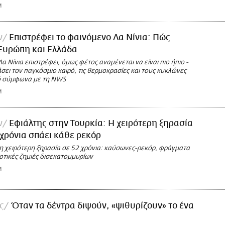
M
ν
Επιστρέφει το φαινόμενο Λα Νίνια: Πώς
Ευρώπη και Ελλάδα
α Νίνια επιστρέφει, όμως φέτος αναμένεται να είναι πιο ήπιο -
ει τον παγκόσμιο καιρό, τις θερμοκρασίες και τους κυκλώνες
ό σύμφωνα με τη NWS
M
ν
Εφιάλτης στην Τουρκία: Η χειρότερη ξηρασία
 χρόνια σπάει κάθε ρεκόρ
τη χειρότερη ξηρασία σε 52 χρόνια: καύσωνες-ρεκόρ, φράγματα
οτικές ζημιές δισεκατομμυρίων
M
ς
Όταν τα δέντρα διψούν, «ψιθυρίζουν» το ένα