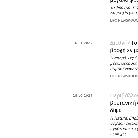
μεγάλο φρ
Το φράγμα στο 
Ανησυχία για τ
LIFO NEWSROO
Διεθνή
Το
16.11.2025
βροχή εν μ
Η σπορά νεφών
μέσω αεροσκαφ
συμπυκνωθεί ε
LIFO NEWSROO
Περιβάλλο
18.10.2025
βρετανική 
δίψα
Η Natural Engl
σοβαρή οικολογ
υγρότοποι στε
περιοχές