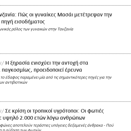
νζανία: Πώς οι γυναίκες Μασάι μετέτρεψαν την
 πηγή εισοδήματος
ωνικός ρόλος των γυναικών στην Τανζανία
ν
Η ξηρασία ενισχύει την αντοχή στα
ά παγκοσμίως, προειδοποιεί έρευνα
το έδαφος παραμένει μία από τις σημαντικότερες πηγές για την
ν αντιβιοτικών
ν
Σε κρίση οι τροπικοί υγρότοποι: Οι φωτιές
ε υψηλό 2.000 ετών λόγω ανθρώπων
υρφώνες αποτελούν τεράστιες υπόγειες δεξαμενές άνθρακα - Πού
νη η αύξηση των φωτιών