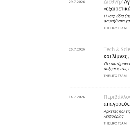
Διεθνή
Αγ
29.7.2026
«εξαιρετι
Η «αιφνίδια ξη
ασυνήθιστα χ
THE LIFO TEAM
Τech & Sci
25.7.2026
και λίμνες
Οι επιστήμονες
αυξήσεις στις 
THE LIFO TEAM
Περιβάλλο
14.7.2026
απαγορεύε
Αρκετές πόλεις
λειψυδρίας
THE LIFO TEAM