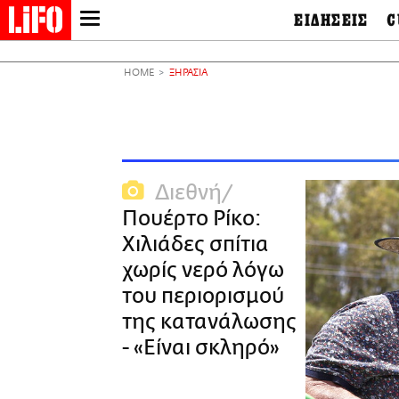
ΕΙΔΗΣΕΙΣ
C
LIFO SHOP
Ελλάδα
Ο
Διεθνή
Μ
NEWSLETTER
HOME
ΞΗΡΑΣΙΑ
Πολιτική
Θ
ΜΙΚΡΟΠΡΑΓΜΑΤΑ
Οικονομία
Ει
THE GOOD LIFO
Πολιτισμός
Βι
LIFOLAND
Αθλητισμός
Αρ
CITY GUIDE
& 
Περιβάλλον
Διεθνή
D
ΑΜΠΑ
TV & Media
Φ
Πουέρτο Ρίκο:
PRINT
Tech &
Science
Χιλιάδες σπίτια
European Lifo
χωρίς νερό λόγω
του περιορισμού
της κατανάλωσης
- «Είναι σκληρό»