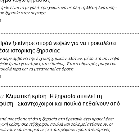
άγμα λόγω ξηρασίας
Ιράν είναι το μεγαλύτερο χωμάτινο σε όλη τη Μέση Ανατολή -
ην ξηρασία στην περιοχή
M
 Ιράν ξεκίνησε σπορά νεφών για να προκαλέσει
έσω ιστορικής ξηρασίας
 περιλαμβάνει την έγχυση χημικών αλάτων, μέσα στα σύννεφα
ών ή από γεννήτριες στο έδαφος. Έτσι ο υδρατμός μπορεί να
υκολότερα και να μετατραπεί σε βροχή
M
ν
Κλιματική κρίση: Η ξηρασία απειλεί τη
φύση - Σκαντζόχοιροι και πουλιά πεθαίνουν από
and προειδοποιεί ότι η ξηρασία στη Βρετανία έχει προκαλέσει
ική κρίση: σκαντζόχοιροι, πουλιά και σολομοί πεθαίνουν, οι
γνώνουν και οι πυρκαγιές καταστρέφουν προστατευόμενες