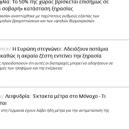
γλία: Το 50% της χώρας βρίσκεται επισήμως σε
κά σοβαρή» κατάσταση ξηρασίας
ρασία» αναπτύχθηκε με ταχύτατους ρυθμούς εξαιτίας των
αμηλών βροχοπτώσεων και των υψηλών θερμοκρασιών.
ence
Η Ευρώπη στεγνώνει: Αδειάζουν ποτάμια
, καθώς η ακραία ζέστη εντείνει την ξηρασία
 προειδοποιούν ότι αυτές οι διαταραχές μπορεί να οδηγήσουν σε
τιμές των τροφίμων και της ενέργειας
ν
Λειψυδρία: Έκτακτα μέτρα στο Μόναχο - Τι
ται
 στη Γερμανία έχουν λάβει ήδη μέτρα για την αντιμετώπιση της