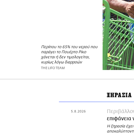
Περίπου το 65% του νερού που
παράγει το Πουέρτο Ρίκο
χάνεται ή δεν τιμολογείται,
κυρίως λόγω διαρροών
THE LIFO TEAM
ΞΗΡΑΣΙΑ
Περιβάλλο
5.8.2026
επιφάνεια 
Η ξηρασία έχει
αποκαλύπτοντα