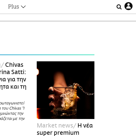
Plus
Θέματα
Συνεντεύξεις
Videos
τα
Αφιερώματα
Ζώδια
Εξομολογήσεις
Blogs
η
g
Chivas
Οι Αθηναίοι
ina Satti:
Απώλειες
ια για την
Lgbtqi+
ητα και τη
Επιλογές
α
πρωταγωνιστεί
του Chivas "I
ξυμνώντας την
ράζεται με την
Market news
Η νέα
super premium