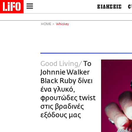
ΕΙΔΗΣΕΙΣ
C
LIFO SHOP
Ελλάδα
Ο
Διεθνή
Μ
NEWSLETTER
HOME
Whiskey
Πολιτική
Θ
ΜΙΚΡΟΠΡΑΓΜΑΤΑ
Οικονομία
Ει
THE GOOD LIFO
Πολιτισμός
Βι
LIFOLAND
Αθλητισμός
Αρ
CITY GUIDE
& 
Περιβάλλον
Good Living
Το
D
ΑΜΠΑ
TV & Media
Φ
Johnnie Walker
PRINT
Tech &
Science
Black Ruby δίνει
European Lifo
ένα γλυκό,
φρουτώδες twist
στις βραδινές
εξόδους μας