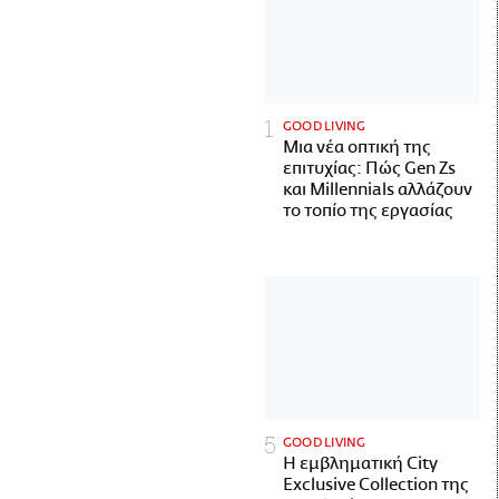
GOOD LIVING
Μια νέα οπτική της
επιτυχίας: Πώς Gen Zs
και Millennials αλλάζουν
το τοπίο της εργασίας
GOOD LIVING
Η εμβληματική City
Exclusive Collection της