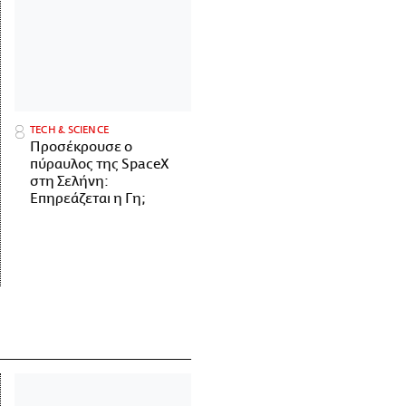
ΤECH & SCIENCE
Προσέκρουσε ο
πύραυλος της SpaceX
στη Σελήνη:
Επηρεάζεται η Γη;