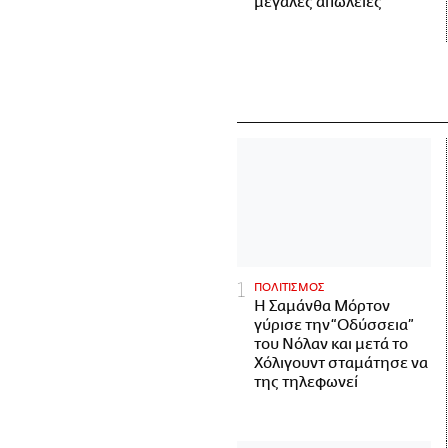
μεγάλες απώλειες
ΠΟΛΙΤΙΣΜΟΣ
Η Σαμάνθα Μόρτον
γύρισε την “Οδύσσεια”
του Νόλαν και μετά το
Χόλιγουντ σταμάτησε να
της τηλεφωνεί