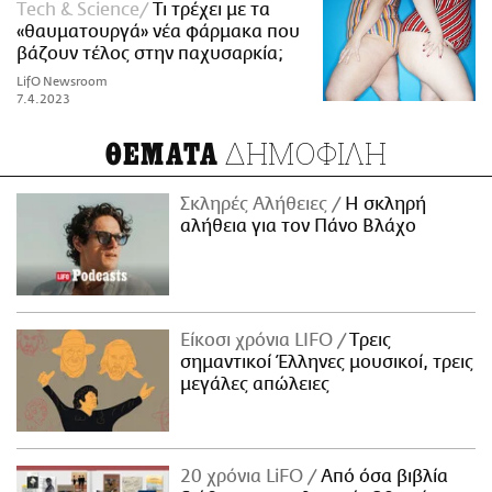
Τech & Science
Τι τρέχει με τα
«θαυματουργά» νέα φάρμακα που
βάζουν τέλος στην παχυσαρκία;
LifO Newsroom
7.4.2023
ΔΗΜΟΦΙΛΗ
ΘΕΜΑΤΑ
Σκληρές Αλήθειες
H σκληρή
αλήθεια για τον Πάνο Βλάχο
Είκοσι χρόνια LIFO
Tρεις
σημαντικοί Έλληνες μουσικοί, τρεις
μεγάλες απώλειες
20 χρόνια LiFO
Από όσα βιβλία