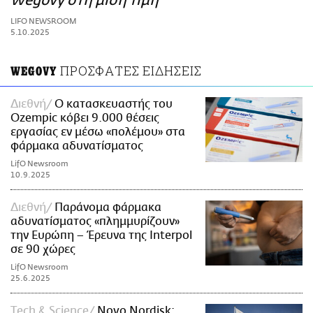
Wegovy στη μισή τιμή
ΑΜΠΑ
LIFO NEWSROOM
PRINT
5.10.2025
ΠΡΟΣΦΑΤΕΣ ΕΙΔΗΣΕΙΣ
WEGOVY
Διεθνή
Ο κατασκευαστής του
Ozempic κόβει 9.000 θέσεις
εργασίας εν μέσω «πολέμου» στα
φάρμακα αδυνατίσματος
LifO Newsroom
10.9.2025
Διεθνή
Παράνομα φάρμακα
αδυνατίσματος «πλημμυρίζουν»
την Ευρώπη – Έρευνα της Interpol
σε 90 χώρες
LifO Newsroom
25.6.2025
Τech & Science
Novo Nordisk: