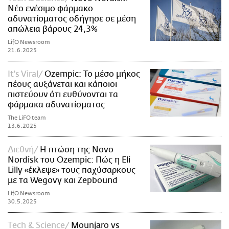
Νέο ενέσιμο φάρμακο
αδυνατίσματος οδήγησε σε μέση
απώλεια βάρους 24,3%
LifO Newsroom
21.6.2025
It's Viral
Ozempic: Το μέσο μήκος
πέους αυξάνεται και κάποιοι
πιστεύουν ότι ευθύνονται τα
φάρμακα αδυνατίσματος
The LiFO team
13.6.2025
Διεθνή
Η πτώση της Novo
Nordisk του Ozempic: Πώς η Eli
Lilly «έκλεψε» τους παχύσαρκους
με τα Wegovy και Zepbound
LifO Newsroom
30.5.2025
Τech & Science
Mounjaro vs