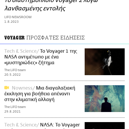
το διαστημόπλοιο Voyager 2 λόγω
ΑΜΠΑ
λανθασμένης εντολής
PRINT
LIFO NEWSROOM
1.8.2023
ΠΡΟΣΦΑΤΕΣ ΕΙΔΗΣΕΙΣ
VOYAGER
Τech & Science
Το Voyager 1 της
NASA αντιμέτωπο με ένα
«μυστηριώδες» ζήτημα
The LiFO team
20.5.2022
Nowness
Μια διαγαλαξιακή
έκκληση για βοήθεια απέναντι
στην κλιματική αλλαγή
The LiFO team
29.8.2021
Τech & Science
NASA: Το Voyager