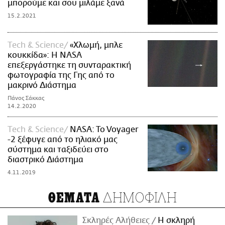
μπορούμε και σου μιλάμε ξανά
15.2.2021
Τech & Science
«Χλωμή, μπλε
κουκκίδα»: Η NASA
επεξεργάστηκε τη συνταρακτική
φωτογραφία της Γης από το
μακρινό Διάστημα
Πάνος Σάκκας
14.2.2020
Τech & Science
NASA: To Voyager
-2 ξέφυγε από το ηλιακό μας
σύστημα και ταξιδεύει στο
διαστρικό Διάστημα
4.11.2019
ΔΗΜΟΦΙΛΗ
ΘΕΜΑΤΑ
Σκληρές Αλήθειες
H σκληρή