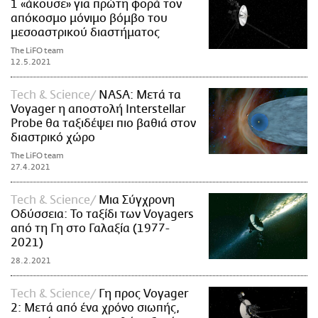
1 «άκουσε» για πρώτη φορά τον
απόκοσμο μόνιμο βόμβο του
μεσοαστρικού διαστήματος
The LiFO team
12.5.2021
Τech & Science
NASA: Μετά τα
Voyager η αποστολή Interstellar
Probe θα ταξιδέψει πιο βαθιά στον
διαστρικό χώρο
The LiFO team
27.4.2021
Τech & Science
Μια Σύγχρονη
Οδύσσεια: Το ταξίδι των Voyagers
από τη Γη στο Γαλαξία (1977-
2021)
28.2.2021
Τech & Science
Γη προς Voyager
2: Μετά από ένα χρόνο σιωπής,