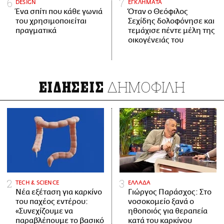
DESIGN
ΕΓΚΛΗΜΑΤΑ
Ένα σπίτι που κάθε γωνιά
Όταν ο Θεόφιλος
του χρησιμοποιείται
Σεχίδης δολοφόνησε και
πραγματικά
τεμάχισε πέντε μέλη της
οικογένειάς του
ΔΗΜΟΦΙΛΗ
ΕΙΔΗΣΕΙΣ
ΤECH & SCIENCE
ΕΛΛΑΔΑ
Νέα εξέταση για καρκίνο
Γιώργος Παράσχος: Στο
του παχέος εντέρου:
νοσοκομείο ξανά ο
«Συνεχίζουμε να
ηθοποιός για θεραπεία
παραβλέπουμε το βασικό
κατά του καρκίνου