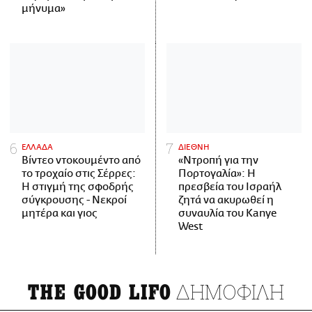
μήνυμα»
ΕΛΛΑΔΑ
ΔΙΕΘΝΗ
Βίντεο ντοκουμέντο από
«Ντροπή για την
το τροχαίο στις Σέρρες:
Πορτογαλία»: Η
Η στιγμή της σφοδρής
πρεσβεία του Ισραήλ
σύγκρουσης - Νεκροί
ζητά να ακυρωθεί η
μητέρα και γιος
συναυλία του Kanye
West
ΔΗΜΟΦΙΛΗ
THE GOOD LIFO