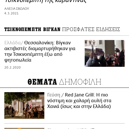
Τσικνοπέμπτη της καραντίνας
ΑΜΠΑ
ΑΛΕΞΙΑ ΣΒΩΛΟΥ
PRINT
4.3.2021
ΠΡΟΣΦΑΤΕΣ ΕΙΔΗΣΕΙΣ
ΤΣΙΚΝΟΠΕΜΠΤΗ ΒΙΓΚΑΝ
Ελλάδα
Θεσσαλονίκη: Βίγκαν
ακτιβιστές διαμαρτυρήθηκαν για
την Τσικνοπέμπτη έξω από
ψητοπωλεία
20.2.2020
ΔΗΜΟΦΙΛΗ
ΘΕΜΑΤΑ
Γεύση
Red Jane Grill: Η πιο
νόστιμη και χαλαρή αυλή στα
Χανιά (ίσως και στην Ελλάδα)