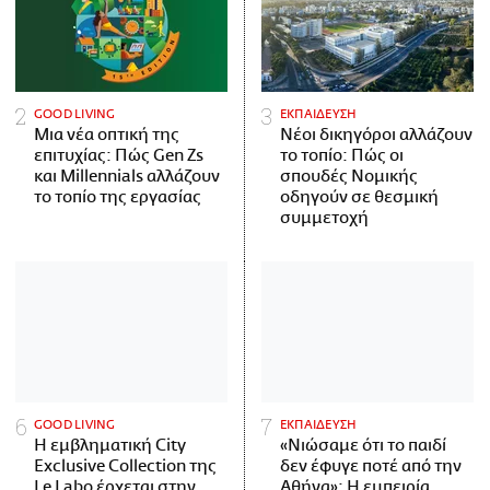
GOOD LIVING
ΕΚΠΑΙΔΕΥΣΗ
Μια νέα οπτική της
Νέοι δικηγόροι αλλάζουν
επιτυχίας: Πώς Gen Zs
το τοπίο: Πώς οι
και Millennials αλλάζουν
σπουδές Νομικής
το τοπίο της εργασίας
οδηγούν σε θεσμική
συμμετοχή
GOOD LIVING
ΕΚΠΑΙΔΕΥΣΗ
Η εμβληματική City
«Νιώσαμε ότι το παιδί
Exclusive Collection της
δεν έφυγε ποτέ από την
Le Labo έρχεται στην
Αθήνα»: Η εμπειρία