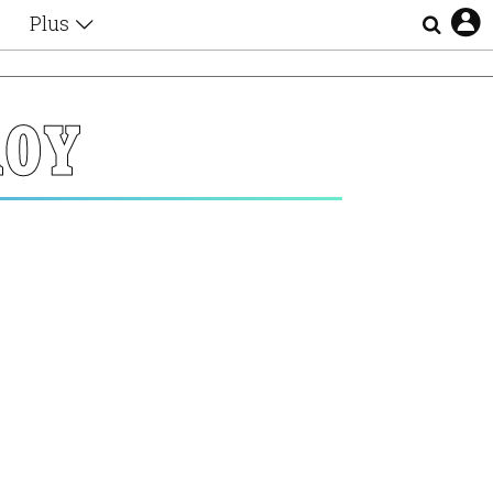
Plus
Θέματα
Συνεντεύξεις
Videos
ΛΟΥ
τα
Αφιερώματα
Ζώδια
Εξομολογήσεις
Blogs
η
Οι Αθηναίοι
Απώλειες
Lgbtqi+
Επιλογές