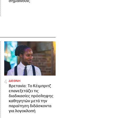
σημαίνουν;
ΔΙΕΘΝΗ
Βρετανία: Το Κέιμπριτζ
επανεξετάζει τις
διαδικασίες πρόσληψης
καθηγητών μετά την
παραίτηση διδάσκοντα
για λογοκλοπή