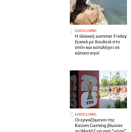
GOOD LIVING
Η ιδανική summer Friday
ξεκινά με δουλειά στο
σπίτι και καταλήγει σε
κάποιο νησί
GOOD LIVING
Οι εργαζόμενοι της
Kaizen Gaming βίωσαν
το World Cup από "μέσα"