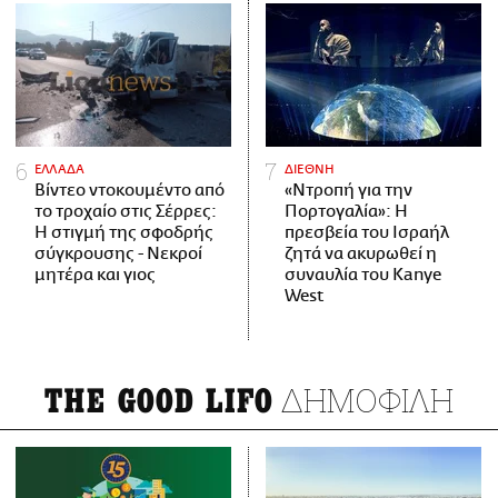
ΕΛΛΑΔΑ
ΔΙΕΘΝΗ
Βίντεο ντοκουμέντο από
«Ντροπή για την
το τροχαίο στις Σέρρες:
Πορτογαλία»: Η
Η στιγμή της σφοδρής
πρεσβεία του Ισραήλ
σύγκρουσης - Νεκροί
ζητά να ακυρωθεί η
μητέρα και γιος
συναυλία του Kanye
West
ΔΗΜΟΦΙΛΗ
THE GOOD LIFO