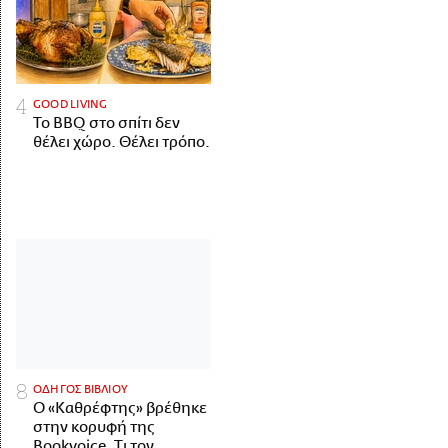
GOOD LIVING
Το BBQ στο σπίτι δεν
θέλει χώρο. Θέλει τρόπο.
ΟΔΗΓΟΣ ΒΙΒΛΙΟΥ
Ο «Καθρέφτης» βρέθηκε
στην κορυφή της
Bookvoice. Τι τον