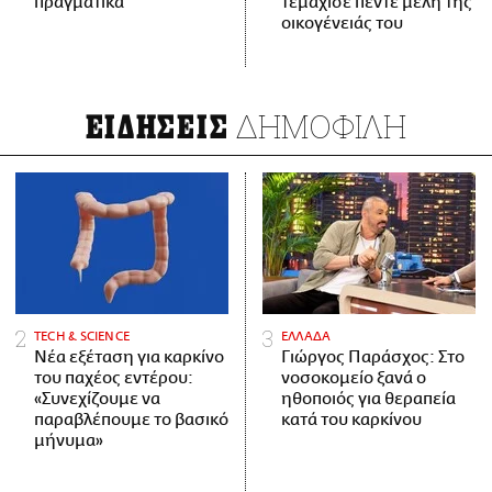
πραγματικά
τεμάχισε πέντε μέλη της
οικογένειάς του
ΔΗΜΟΦΙΛΗ
ΕΙΔΗΣΕΙΣ
ΤECH & SCIENCE
ΕΛΛΑΔΑ
Νέα εξέταση για καρκίνο
Γιώργος Παράσχος: Στο
του παχέος εντέρου:
νοσοκομείο ξανά ο
«Συνεχίζουμε να
ηθοποιός για θεραπεία
παραβλέπουμε το βασικό
κατά του καρκίνου
μήνυμα»