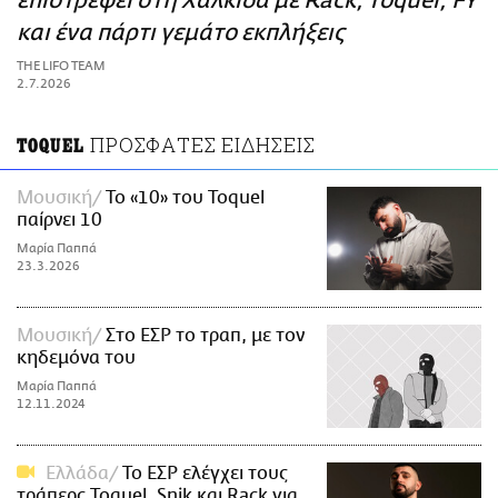
επιστρέφει στη Χαλκίδα με Rack, Toquel, FY
ΑΜΠΑ
και ένα πάρτι γεμάτο εκπλήξεις
PRINT
THE LIFO TEAM
2.7.2026
ΠΡΟΣΦΑΤΕΣ ΕΙΔΗΣΕΙΣ
TOQUEL
Μουσική
Το «10» του Toquel
παίρνει 10
Μαρία Παππά
23.3.2026
Μουσική
Στο ΕΣΡ το τραπ, με τον
κηδεμόνα του
Μαρία Παππά
12.11.2024
Ελλάδα
To ΕΣΡ ελέγχει τους
τράπερς Toquel, Snik και Rack για