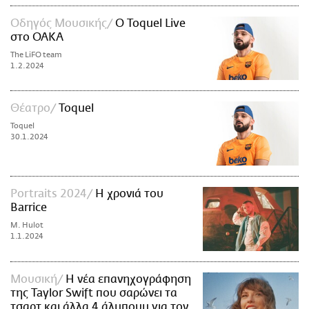
Οδηγός Μουσικής
Ο Toquel Live
στο ΟΑΚΑ
The LiFO team
1.2.2024
Θέατρο
Toquel
Toquel
30.1.2024
Portraits 2024
Η χρονιά του
Barrice
M. Hulot
1.1.2024
Μουσική
Η νέα επανηχογράφηση
της Taylor Swift που σαρώνει τα
τσαρτ και άλλα 4 άλμπουμ για τον