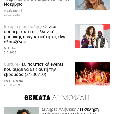
Νοέμβριο
Μαρία Παππά
20.11.2023
Ιστορία μιας πόλης
Οι νέοι
σούπερ σταρ της ελληνικής
μουσικής πραγματικότητας είναι
όλοι «ξένοι»
M. Hulot
2.4.2023
Culture
10 πολιτιστικά events
που αξίζει να δεις αυτή την
εβδομάδα (24-30/10)
The LiFO team
23.10.2019
ΔΗΜΟΦΙΛΗ
ΘΕΜΑΤΑ
Σκληρές Αλήθειες
H σκληρή