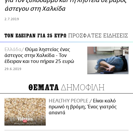
για τον ξυλοδαρμό και τη ληστεία σε βάρος
ΑΜΠΑ
άστεγου στη Χαλκίδα
PRINT
2.7.2019
ΠΡΟΣΦΑΤΕΣ ΕΙΔΗΣΕΙΣ
ΤΟΝ ΕΔΕΙΡΑΝ ΓΙΑ 25 ΕΥΡΩ
Ελλάδα
Θύμα ληστείας ένας
άστεγος στην Χαλκίδα - Τον
έδειραν και του πήραν 25 ευρώ
29.6.2019
ΔΗΜΟΦΙΛΗ
ΘΕΜΑΤΑ
HEALTHY PEOPLE
Είναι καλό
πρωινό η βρόμη; Ένας γιατρός
απαντά