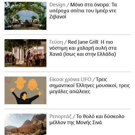
Design
Μόνο στα όνειρα: Τα
υπέροχα σπίτια του Ιμπέρ ντε
Ζιβανσί
Γεύση
Red Jane Grill: Η πιο
νόστιμη και χαλαρή αυλή στα
Χανιά (ίσως και στην Ελλάδα)
Είκοσι χρόνια LIFO
Tρεις
σημαντικοί Έλληνες μουσικοί, τρεις
μεγάλες απώλειες
Ρεπορτάζ
Το θολό και δύσκολο
μέλλον της Μονής Σινά