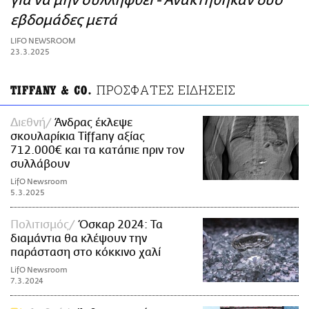
για να μην συλληφθεί - Ανακτήθηκαν δύο
ΑΜΠΑ
εβδομάδες μετά
PRINT
LIFO NEWSROOM
23.3.2025
ΠΡΟΣΦΑΤΕΣ ΕΙΔΗΣΕΙΣ
TIFFANY & CO.
Διεθνή
Άνδρας έκλεψε
σκουλαρίκια Tiffany αξίας
712.000€ και τα κατάπιε πριν τον
συλλάβουν
LifO Newsroom
5.3.2025
Πολιτισμός
Όσκαρ 2024: Τα
διαμάντια θα κλέψουν την
παράσταση στο κόκκινο χαλί
LifO Newsroom
7.3.2024