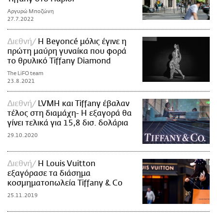
Αργυρώ Μποζώνη
27.7.2022
Διεθνή
Η Beyoncé μόλις έγινε η
πρώτη μαύρη γυναίκα που φορά
το θρυλικό Tiffany Diamond
The LiFO team
23.8.2021
Διεθνή
LVMH και Tiffany έβαλαν
τέλος στη διαμάχη- Η εξαγορά θα
γίνει τελικά για 15,8 δισ. δολάρια
29.10.2020
Διεθνή
Η Louis Vuitton
εξαγόρασε τα διάσημα
κοσμηματοπωλεία Tiffany & Co
25.11.2019