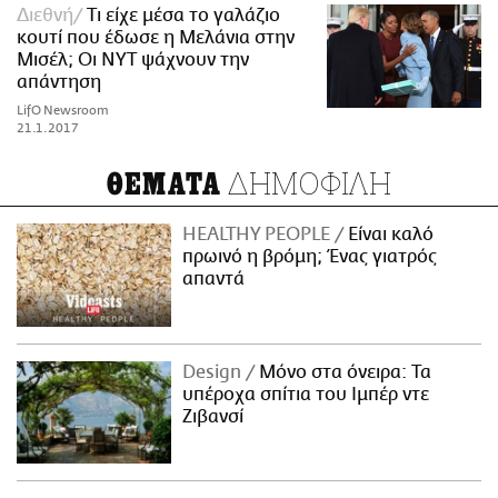
Διεθνή
Τι είχε μέσα το γαλάζιο
κουτί που έδωσε η Μελάνια στην
Μισέλ; Οι NYT ψάχνουν την
απάντηση
LifO Newsroom
21.1.2017
ΔΗΜΟΦΙΛΗ
ΘΕΜΑΤΑ
HEALTHY PEOPLE
Είναι καλό
πρωινό η βρόμη; Ένας γιατρός
απαντά
Design
Μόνο στα όνειρα: Τα
υπέροχα σπίτια του Ιμπέρ ντε
Ζιβανσί