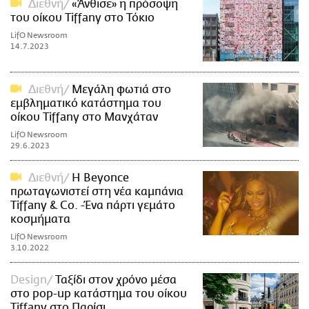
Διεθνή
«Άνθισε» η πρόσοψη
του οίκου Tiffany στο Τόκιο
LifO Newsroom
14.7.2023
Διεθνή
Μεγάλη φωτιά στο
εμβληματικό κατάστημα του
οίκου Tiffany στο Μανχάταν
LifO Newsroom
29.6.2023
Διεθνή
Η Beyonce
πρωταγωνιστεί στη νέα καμπάνια
Tiffany & Co. -Ένα πάρτι γεμάτο
κοσμήματα
LifO Newsroom
3.10.2022
Design
Ταξίδι στον χρόνο μέσα
στο pop-up κατάστημα του οίκου
Tiffany στο Παρίσι