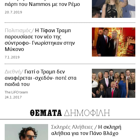
πάρτι του Nammos με τον Ρέμο
20.7.2019
Πολιτισμός
Η Τίφανι Τραμπ
παρουσίασε τον νέο της
σύντροφο- Γνωρίστηκαν στην
Μύκονο
7.1.2019
Διεθνή
Γιατί ο Τραμπ δεν
αναφέρεται -σχεδόν- ποτέ στα
παιδιά του
The LiFO team
24.1.2017
ΔΗΜΟΦΙΛΗ
ΘΕΜΑΤΑ
Σκληρές Αλήθειες
H σκληρή
αλήθεια για τον Πάνο Βλάχο