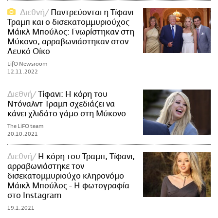
Διεθνή
Παντρεύονται η Τίφανι
Τραμπ και ο δισεκατομμυριούχος
Μάικλ Μπούλος: Γνωρίστηκαν στη
Μύκονο, αρραβωνιάστηκαν στον
Λευκό Οίκο
LifO Newsroom
12.11.2022
Διεθνή
Τίφανι: H κόρη του
Ντόναλντ Τραμπ σχεδιάζει να
κάνει χλιδάτο γάμο στη Μύκονο
The LiFO team
20.10.2021
Διεθνή
Η κόρη του Τραμπ, Τίφανι,
αρραβωνιάστηκε τον
δισεκατομμυριούχο κληρονόμο
Μάικλ Μπούλος - Η φωτογραφία
στο Instagram
19.1.2021