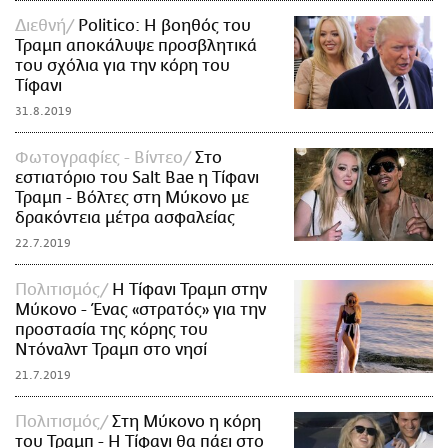
Διεθνή
Politico: Η βοηθός του
Τραμπ αποκάλυψε προσβλητικά
του σχόλια για την κόρη του
Τίφανι
31.8.2019
Φωτογραφίες - Βίντεο
Στο
εστιατόριο του Salt Bae η Τίφανι
Τραμπ - Βόλτες στη Μύκονο με
δρακόντεια μέτρα ασφαλείας
22.7.2019
Πολιτισμός
Η Τίφανι Τραμπ στην
Μύκονο - Ένας «στρατός» για την
προστασία της κόρης του
Ντόναλντ Τραμπ στο νησί
21.7.2019
Πολιτισμός
Στη Μύκονο η κόρη
του Τραμπ - Η Τίφανι θα πάει στο