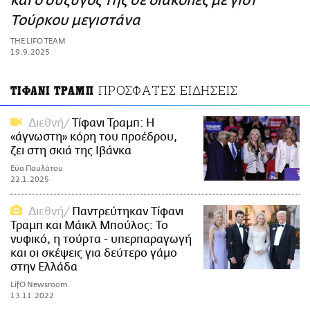
και ο σύζυγός της σε διακοπές με γιοτ
ΑΜΠΑ
Τούρκου μεγιστάνα
PRINT
THE LIFO TEAM
19.9.2025
ΠΡΟΣΦΑΤΕΣ ΕΙΔΗΣΕΙΣ
ΤΙΦΑΝΙ ΤΡΑΜΠ
Διεθνή
Τίφανι Τραμπ: Η
«άγνωστη» κόρη του προέδρου,
ζει στη σκιά της Ιβάνκα
Εύα Παυλάτου
22.1.2025
Διεθνή
Παντρεύτηκαν Τίφανι
Τραμπ και Μάικλ Μπούλος: Το
νυφικό, η τούρτα - υπερπαραγωγή
και οι σκέψεις για δεύτερο γάμο
στην Ελλάδα
LifO Newsroom
13.11.2022