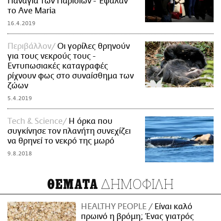
Παναγία των Παρισίων - Έψαλαν
το Αve Maria
16.4.2019
Περιβάλλον
Οι γορίλες θρηνούν
για τους νεκρούς τους -
Εντυπωσιακές καταγραφές
ρίχνουν φως στο συναίσθημα των
ζώων
5.4.2019
Τech & Science
Η όρκα που
συγκίνησε τον πλανήτη συνεχίζει
να θρηνεί το νεκρό της μωρό
9.8.2018
ΔΗΜΟΦΙΛΗ
ΘΕΜΑΤΑ
HEALTHY PEOPLE
Είναι καλό
πρωινό η βρόμη; Ένας γιατρός