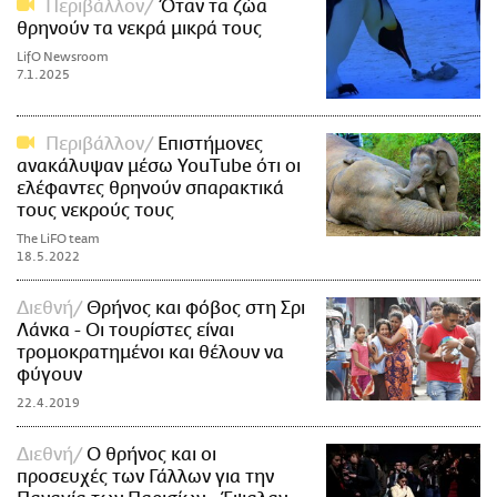
Περιβάλλον
Όταν τα ζώα
θρηνούν τα νεκρά μικρά τους
LifO Newsroom
7.1.2025
Περιβάλλον
Επιστήμονες
ανακάλυψαν μέσω YouΤube ότι οι
ελέφαντες θρηνούν σπαρακτικά
τους νεκρούς τους
The LiFO team
18.5.2022
Διεθνή
Θρήνος και φόβος στη Σρι
Λάνκα - Οι τουρίστες είναι
τρομοκρατημένοι και θέλουν να
φύγουν
22.4.2019
Διεθνή
O θρήνος και οι
προσευχές των Γάλλων για την