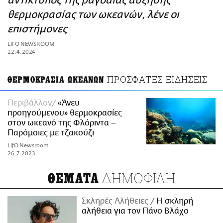
αντίκτυπος της ραγδαίας αύξησης
ΑΜΠΑ
θερμοκρασίας των ωκεανών, λένε οι
PRINT
επιστήμονες
LIFO NEWSROOM
12.4.2024
ΠΡΟΣΦΑΤΕΣ ΕΙΔΗΣΕΙΣ
ΘΕΡΜΟΚΡΑΣΙΑ ΩΚΕΑΝΩΝ
Περιβάλλον
«Άνευ
προηγούμενου» θερμοκρασίες
στον ωκεανό της Φλόριντα –
Παρόμοιες με τζακούζι
LifO Newsroom
26.7.2023
ΔΗΜΟΦΙΛΗ
ΘΕΜΑΤΑ
Σκληρές Αλήθειες
H σκληρή
αλήθεια για τον Πάνο Βλάχο