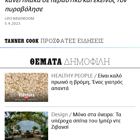
κάνει πλάκα σε περαστικό και εκείνος τον
ΑΜΠΑ
πυροβόλησε
PRINT
LIFO NEWSROOM
5.4.2023
ΠΡΟΣΦΑΤΕΣ ΕΙΔΗΣΕΙΣ
TANNER COOK
ΔΗΜΟΦΙΛΗ
ΘΕΜΑΤΑ
HEALTHY PEOPLE
Είναι καλό
πρωινό η βρόμη; Ένας γιατρός
απαντά
Design
Μόνο στα όνειρα: Τα
υπέροχα σπίτια του Ιμπέρ ντε
Ζιβανσί