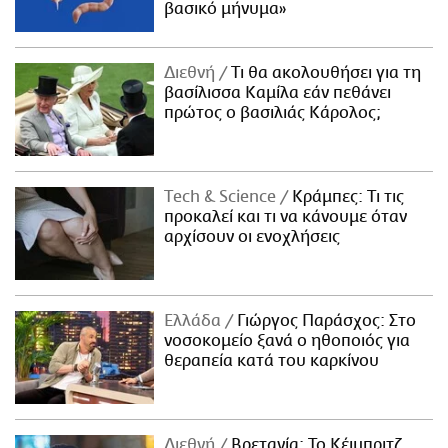
βασικό μήνυμα»
Διεθνή
Τι θα ακολουθήσει για τη
βασίλισσα Καμίλα εάν πεθάνει
πρώτος ο βασιλιάς Κάρολος;
Τech & Science
Κράμπες: Τι τις
προκαλεί και τι να κάνουμε όταν
αρχίσουν οι ενοχλήσεις
Ελλάδα
Γιώργος Παράσχος: Στο
νοσοκομείο ξανά ο ηθοποιός για
θεραπεία κατά του καρκίνου
Διεθνή
Βρετανία: Το Κέιμπριτζ