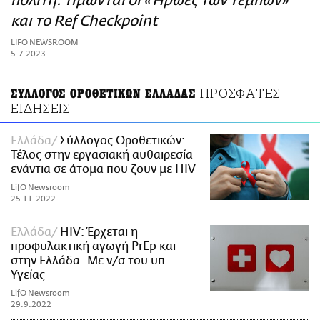
πολίτη: Τιμώνται οι «Ήρωες των Τεμπών»
ΑΜΠΑ
και το Ref Checkpoint
PRINT
LIFO NEWSROOM
5.7.2023
ΠΡΟΣΦΑΤΕΣ
ΣΥΛΛΟΓΟΣ ΟΡΟΘΕΤΙΚΩΝ ΕΛΛΑΔΑΣ
ΕΙΔΗΣΕΙΣ
Ελλάδα
Σύλλογος Οροθετικών:
Τέλος στην εργασιακή αυθαιρεσία
ενάντια σε άτομα που ζουν με HIV
LifO Newsroom
25.11.2022
Ελλάδα
HIV: Έρχεται η
προφυλακτική αγωγή PrEp και
στην Ελλάδα- Με ν/σ του υπ.
Υγείας
LifO Newsroom
29.9.2022