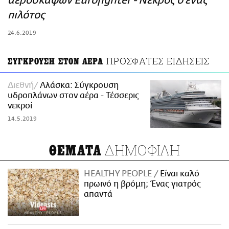
αεροσκαφών Eurofighter - Νεκρός ο ένας
ΑΜΠΑ
πιλότος
PRINT
24.6.2019
ΠΡΟΣΦΑΤΕΣ ΕΙΔΗΣΕΙΣ
ΣΥΓΚΡΟΥΣΗ ΣΤΟΝ ΑΕΡΑ
Διεθνή
Αλάσκα: Σύγκρουση
υδροπλάνων στον αέρα - Τέσσερις
νεκροί
14.5.2019
ΔΗΜΟΦΙΛΗ
ΘΕΜΑΤΑ
HEALTHY PEOPLE
Είναι καλό
πρωινό η βρόμη; Ένας γιατρός
απαντά