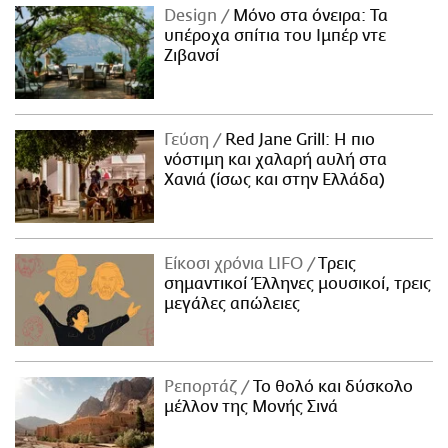
Design
Μόνο στα όνειρα: Τα
υπέροχα σπίτια του Ιμπέρ ντε
Ζιβανσί
Γεύση
Red Jane Grill: Η πιο
νόστιμη και χαλαρή αυλή στα
Χανιά (ίσως και στην Ελλάδα)
Είκοσι χρόνια LIFO
Tρεις
σημαντικοί Έλληνες μουσικοί, τρεις
μεγάλες απώλειες
Ρεπορτάζ
Το θολό και δύσκολο
μέλλον της Μονής Σινά