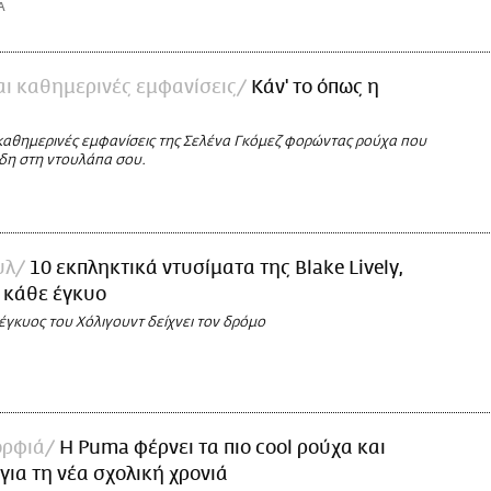
Α
αι καθημερινές εμφανίσεις
Κάν' το όπως η
καθημερινές εμφανίσεις της Σελένα Γκόμεζ φορώντας ρούχα που
ήδη στη ντουλάπα σου.
υλ
10 εκπληκτικά ντυσίματα της Blake Lively,
α κάθε έγκυο
έγκυος του Χόλιγουντ δείχνει τον δρόμο
ορφιά
H Puma φέρνει τα πιο cool ρούχα και
για τη νέα σχολική χρονιά