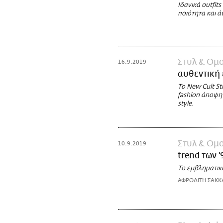
Ιδανικά outfit
ποιότητα και 
Στυλ & Ομ
16.9.2019
αυθεντική 
Το New Cult St
fashion άποψη 
style.
Στυλ & Ομ
10.9.2019
trend των '
Το εμβληματικ
ΑΦΡΟΔΙΤΗ ΣΑΚΚ