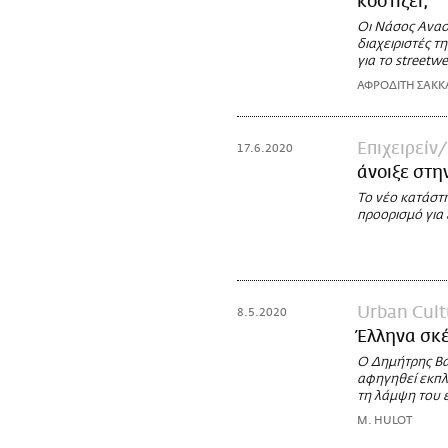
κοστίζει;
Οι Νάσος Ανασ
διαχειριστές τ
για το streetwe
ΑΦΡΟΔΙΤΗ ΣΑΚΚ
Επιχειρείν
17.6.2020
άνοιξε στη
Το νέο κατάστ
προορισμό για 
Urban Cult
8.5.2020
Έλληνα σκέ
Ο Δημήτρης Βασ
αφηγηθεί εκπλη
τη λάμψη του ε
M. HULOT