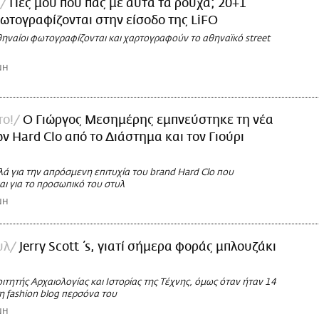
Πες μου πού πας με αυτά τα ρούχα; 20+1
ωτογραφίζονται στην είσοδο της LiFO
θηναίοι φωτογραφίζονται και χαρτογραφούν το αθηναϊκό street
ΝΗ
το!
O Γιώργος Μεσημέρης εμπνεύστηκε τη νέα
ν Hard Clo από το Διάστημα και τον Γιούρι
λά για την απρόσμενη επιτυχία του brand Hard Clo που
ι για το προσωπικό του στυλ
ΝΗ
υλ
Jerry Scott΄s, γιατί σήμερα φοράς μπλουζάκι
φοιτητής Αρχαιολογίας και Ιστορίας της Τέχνης, όμως όταν ήταν 14
η fashion blog περσόνα του
ΝΗ