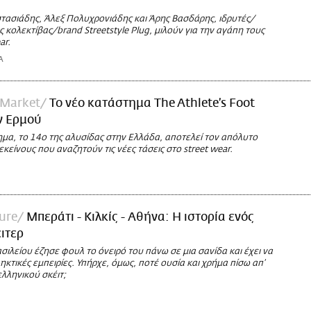
τασιάδης, Άλεξ Πολυχρονιάδης και Άρης Βασδάρης, ιδρυτές/
ης κολεκτίβας/brand Streetstyle Plug, μιλούν για την αγάπη τους
ar.
Α
/Market
Το νέο κατάστημα The Athlete’s Foot
ν Ερμού
ημα, το 14ο της αλυσίδας στην Ελλάδα, αποτελεί τον απόλυτο
εκείνους που αναζητούν τις νέες τάσεις στο street wear.
ure
Μπεράτι - Κιλκίς - Αθήνα: Η ιστορία ενός
ιτερ
ιλείου έζησε φουλ το όνειρό του πάνω σε μια σανίδα και έχει να
κτικές εμπειρίες. Υπήρχε, όμως, ποτέ ουσία και χρήμα πίσω απ’
λληνικού σκέιτ;