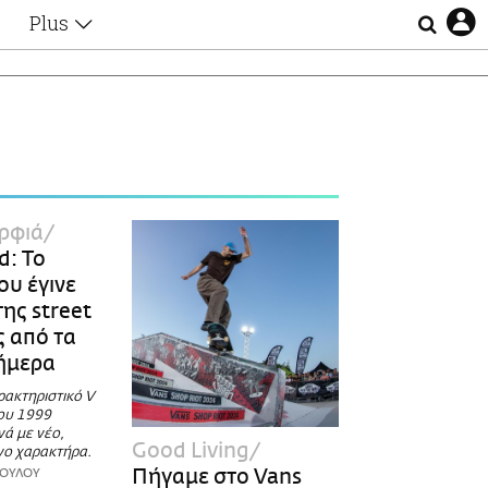
Plus
Θέματα
Συνεντεύξεις
Videos
τα
Αφιερώματα
Ζώδια
Εξομολογήσεις
Blogs
η
ρφιά
Οι Αθηναίοι
d: Το
Απώλειες
ου έγινε
Lgbtqi+
ης street
Επιλογές
 από τα
σήμερα
ρακτηριστικό V
του 1999
ά με νέο,
Good Living
νο χαρακτήρα.
Πήγαμε στο Vans
ΟΥΛΟΥ