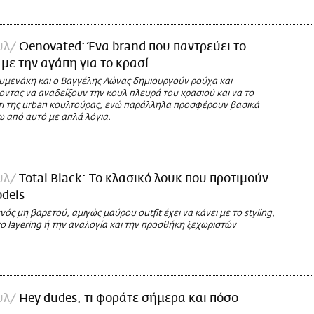
υλ
Oenovated: Ένα brand που παντρεύει το
e με την αγάπη για το κρασί
υμενάκη και ο Βαγγέλης Λώνας δημιουργούν ρούχα και
ντας να αναδείξουν την κουλ πλευρά του κρασιού και να το
ι της urban κουλτούρας, ενώ παράλληλα προσφέρουν βασικά
 από αυτό με απλά λόγια.
υλ
Total Black: Το κλασικό λουκ που προτιμούν
dels
νός μη βαρετού, αμιγώς μαύρου outfit έχει να κάνει με το styling,
 το layering ή την αναλογία και την προσθήκη ξεχωριστών
υλ
Hey dudes, τι φοράτε σήμερα και πόσο