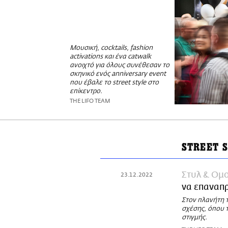
Μουσική, cocktails, fashion
activations και ένα catwalk
ανοιχτό για όλους συνέθεσαν το
σκηνικό ενός anniversary event
που έβαλε το street style στο
επίκεντρο.
THE LIFO TEAM
STREET 
Στυλ & Ομ
23.12.2022
να επαναπρ
Στον πλανήτη τ
σχέσης, όπου τ
στιγμής.