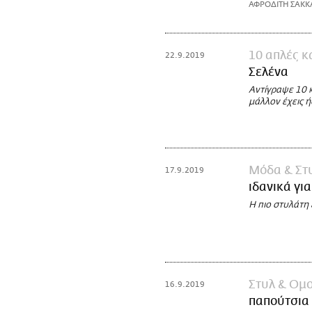
ΑΦΡΟΔΙΤΗ ΣΑΚΚ
10 απλές κ
22.9.2019
Σελένα
Αντίγραψε 10 
μάλλον έχεις 
Μόδα & Στ
17.9.2019
ιδανικά γι
Η πιο στυλάτη 
Στυλ & Ομ
16.9.2019
παπούτσια 