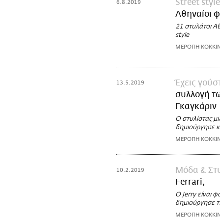
Street style
6.8.2019
Αθηναίοι φ
21 στυλάτοι Α
style
ΜΕΡΟΠΗ ΚΟΚΚΙ
Έχεις γούσ
13.5.2019
συλλογή τω
Γκαγκάριν
Ο στυλίστας μι
δημιούργησε κα
ΜΕΡΟΠΗ ΚΟΚΚΙ
Μόδα & Στ
10.2.2019
Ferrari;
Ο Jerry είναι 
δημιούργησε τ
ΜΕΡΟΠΗ ΚΟΚΚΙ