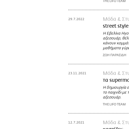
THE LIFO TEAM
Μόδα & Στ
29.7.2022
street styl
Η Εβελίνα Ηγο
αξεσουάρ, θέλο
κάνουν κομμάτ
μαθήματα γύρω
ΖΩΗ ΠΑΡΑΣΙΔΗ
Μόδα & Στ
23.11.2021
τα supermo
Η δημιουργία ε
το παιχνίδι με
αξεσουάρ.
THE LIFO TEAM
Μόδα & Στ
12.7.2021