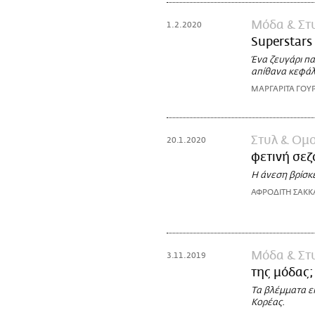
Μόδα & Στ
1.2.2020
Superstars
Ένα ζευγάρι πα
απίθανα κεφάλ
ΜΑΡΓΑΡΙΤΑ ΓΟΥ
Στυλ & Ομ
20.1.2020
φετινή σεζ
Η άνεση βρίσκε
ΑΦΡΟΔΙΤΗ ΣΑΚΚ
Μόδα & Στ
3.11.2019
της μόδας;
Τα βλέμματα εί
Κορέας.