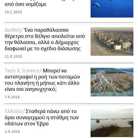
από όσο νομίζαμε
10.1.2019
Διεθνή
Ένα παραθάλασσιο
θέρετρο στο Βέλγιο απειλείται από
την θάλασσα, αλλά ο Δήμαρχος
διαφωνεί με το σχέδιο διάσωσης
11.8.2018
Τech & Science
Μπορεί να
αντιστραφεί η ροή των ποταμών
του πλανήτη ή μήπως κάτι άλλο
είναι πιο ανησυχητικό;
7.4.2018
Ελλάδα
Σταθερά πάνω από το
όριο συναγερμού η στάθμη των
υδάτων στον Έβρο
2.4.2018