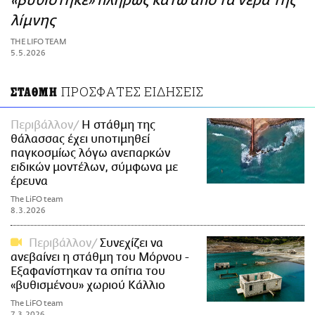
«βυθίστηκε» πλήρως κάτω από τα νερά της
ΑΜΠΑ
λίμνης
PRINT
THE LIFO TEAM
5.5.2026
ΠΡΟΣΦΑΤΕΣ ΕΙΔΗΣΕΙΣ
ΣΤΑΘΜΗ
Περιβάλλον
H στάθμη της
θάλασσας έχει υποτιμηθεί
παγκοσμίως λόγω ανεπαρκών
ειδικών μοντέλων, σύμφωνα με
έρευνα
The LiFO team
8.3.2026
Περιβάλλον
Συνεχίζει να
ανεβαίνει η στάθμη του Μόρνου -
Εξαφανίστηκαν τα σπίτια του
«βυθισμένου» χωριού Κάλλιο
The LiFO team
7.3.2026