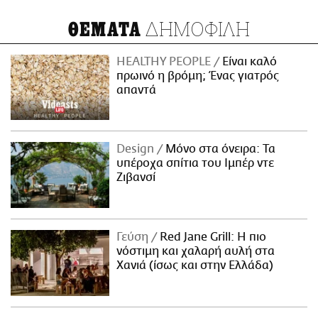
ΔΗΜΟΦΙΛΗ
ΘΕΜΑΤΑ
HEALTHY PEOPLE
Είναι καλό
πρωινό η βρόμη; Ένας γιατρός
απαντά
Design
Μόνο στα όνειρα: Τα
υπέροχα σπίτια του Ιμπέρ ντε
Ζιβανσί
Γεύση
Red Jane Grill: Η πιο
νόστιμη και χαλαρή αυλή στα
Χανιά (ίσως και στην Ελλάδα)