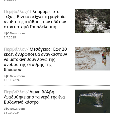
Περιβάλλον
Πλημμύρες στο
Τέξας: Βίντεο δείχνει τη ραγδαία
άνοδο της στάθμης των υδάτων
στον ποταμό Γουαδελούπη
LifO Newsroom
7.7.2025
Περιβάλλον
Μεσόγειος: Έως 20
εκατ. άνθρωποι θα αναγκαστούν
να μετακινηθούν λόγω της
ανόδου της στάθμης της
θάλασσας
LifO Newsroom
18.11.2024
Περιβάλλον
Λίμνη Βόλβη:
Αναδύθηκε από τα νερά της ένα
Βυζαντινό κάστρο
LifO Newsroom
13.10.2024