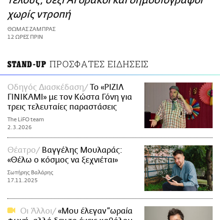
τέλους, σέξι AI δράκοι και δημοσιογράφοι
ΑΜΠΑ
χωρίς ντροπή
PRINT
ΘΩΜΑΣ ΖΑΜΠΡΑΣ
12 ΩΡΕΣ ΠΡΙΝ
ΠΡΟΣΦΑΤΕΣ ΕΙΔΗΣΕΙΣ
STAND-UP
Οδηγός Διασκέδαση
Το «ΡΙΖΙΛ
ΓΙΝΙΚΑΜΙ» με τον Κώστα Γόνη για
τρεις τελευταίες παραστάσεις
The LiFO team
2.3.2026
Θέατρο
Βαγγέλης Μουλαράς:
«Θέλω ο κόσμος να ξεχνιέται»
Σωτήρης Βαλάρης
17.11.2025
Οι Άλλοι
«Μου έλεγαν “ωραία