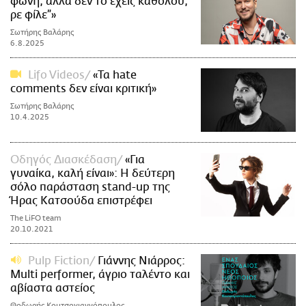
φωνή, αλλά δεν το έχεις καθόλου,
ρε φίλε”»
Σωτήρης Βαλάρης
6.8.2025
Lifo Videos
«Τα hate
comments δεν είναι κριτική»
Σωτήρης Βαλάρης
10.4.2025
Οδηγός Διασκέδαση
«Για
γυναίκα, καλή είναι»: Η δεύτερη
σόλο παράσταση stand-up της
Ήρας Κατσούδα επιστρέφει
The LiFO team
20.10.2021
Pulp Fiction
Γιάννης Νιάρρος:
Multi performer, άγριο ταλέντο και
αβίαστα αστείος
Θοδωρής Κουτσογιαννόπουλος