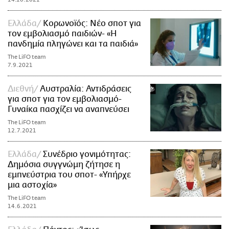
Ελλάδα
Κορωνοϊός: Νέο σποτ για
τον εμβολιασμό παιδιών- «Η
πανδημία πληγώνει και τα παιδιά»
The LiFO team
7.9.2021
Διεθνή
Αυστραλία: Αντιδράσεις
για σποτ για τον εμβολιασμό-
Γυναίκα πασχίζει να αναπνεύσει
The LiFO team
12.7.2021
Ελλάδα
Συνέδριο γονιμότητας:
Δημόσια συγγνώμη ζήτησε η
εμπνεύστρια του σποτ- «Υπήρχε
μια αστοχία»
The LiFO team
14.6.2021