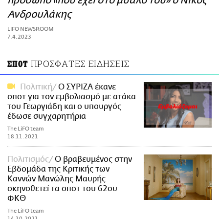
πρόσωπο «που έχει στο μυαλό του» ο Νίκος
ΑΜΠΑ
Ανδρουλάκης
PRINT
LIFO NEWSROOM
7.4.2023
ΠΡΟΣΦΑΤΕΣ ΕΙΔΗΣΕΙΣ
ΣΠΟΤ
Πολιτική
Ο ΣΥΡΙΖΑ έκανε
σποτ για τον εμβολιασμό με ατάκα
του Γεωργιάδη και ο υπουργός
έδωσε συγχαρητήρια
The LiFO team
18.11.2021
Πολιτισμός
Ο βραβευμένος στην
Εβδομάδα της Κριτικής των
Καννών Μανώλης Μαυρής
σκηνοθετεί τα σποτ του 62ου
ΦΚΘ
The LiFO team
14.10.2021