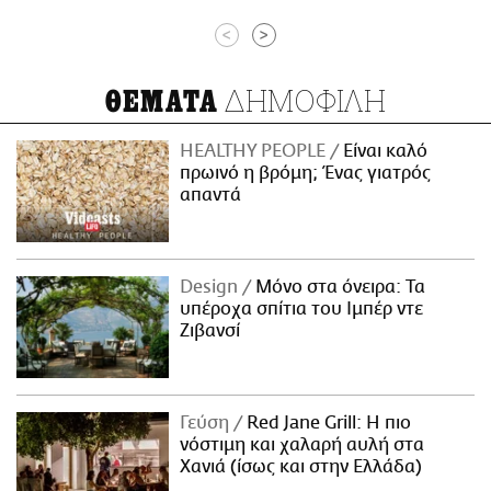
<
>
ΔΗΜΟΦΙΛΗ
ΘΕΜΑΤΑ
HEALTHY PEOPLE
Είναι καλό
πρωινό η βρόμη; Ένας γιατρός
απαντά
Design
Μόνο στα όνειρα: Τα
υπέροχα σπίτια του Ιμπέρ ντε
Ζιβανσί
Γεύση
Red Jane Grill: Η πιο
νόστιμη και χαλαρή αυλή στα
Χανιά (ίσως και στην Ελλάδα)