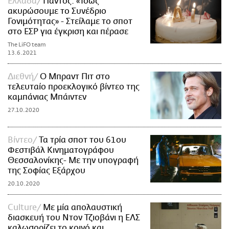
Ελλάδα
Πάντος: «Ίσως
ακυρώσουμε το Συνέδριο
Γονιμότητας» - Στείλαμε το σποτ
στο ΕΣΡ για έγκριση και πέρασε
The LiFO team
13.6.2021
Διεθνή
O Μπραντ Πιτ στο
τελευταίο προεκλογικό βίντεο της
καμπάνιας Μπάιντεν
27.10.2020
Βίντεο
Τα τρία σποτ του 61ου
Φεστιβάλ Κινηματογράφου
Θεσσαλονίκης- Με την υπογραφή
της Σοφίας Εξάρχου
20.10.2020
Culture
Με μία απολαυστική
διασκευή του Ντον Τζιοβάνι η ΕΛΣ
καλωσορίζει το κοινό και