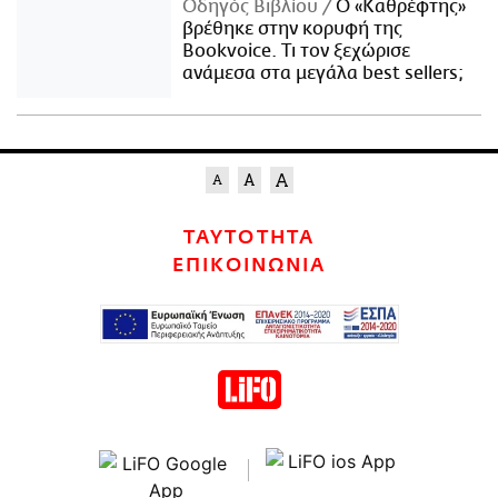
Οδηγός Βιβλίου
Ο «Καθρέφτης»
βρέθηκε στην κορυφή της
Bookvoice. Τι τον ξεχώρισε
ανάμεσα στα μεγάλα best sellers;
ΤΑΥΤΟΤΗΤΑ
ΕΠΙΚΟΙΝΩΝΙΑ