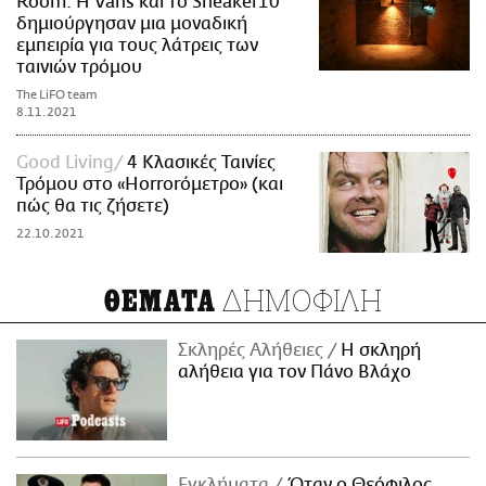
Room: Η Vans και το Sneaker10
δημιούργησαν μια μοναδική
εμπειρία για τους λάτρεις των
ταινιών τρόμου
The LiFO team
8.11.2021
Good Living
4 Κλασικές Ταινίες
Τρόμου στο «Horrorόμετρο» (και
πώς θα τις ζήσετε)
22.10.2021
ΔΗΜΟΦΙΛΗ
ΘΕΜΑΤΑ
Σκληρές Αλήθειες
H σκληρή
αλήθεια για τον Πάνο Βλάχο
Εγκλήματα
Όταν ο Θεόφιλος