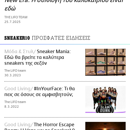
New Era: Η συλλογή του καλοκαιριού είναι
ΑΜΠΑ
εδώ
PRINT
THE LIFO TEAM
25.7.2025
ΠΡΟΣΦΑΤΕΣ ΕΙΔΗΣΕΙΣ
SNEAKER10
Μόδα & Στυλ
Sneaker Mania:
Εδώ θα βρείτε τα καλύτερα
sneakers της σεζόν
The LiFO team
30.3.2023
Good Living
#InYourFace: Τι θα
πεις σε όσους σε αμφισβητούν;
The LiFO team
8.3.2022
Good Living
The Horror Escape