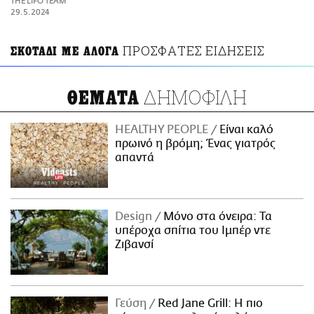
THE LIFO TEAM
ΑΜΠΑ
29.5.2024
PRINT
ΠΡΟΣΦΑΤΕΣ ΕΙΔΗΣΕΙΣ
ΣΚΟΤΑΔΙ ΜΕ ΑΛΟΓΑ
ΔΗΜΟΦΙΛΗ
ΘΕΜΑΤΑ
HEALTHY PEOPLE
Είναι καλό
πρωινό η βρόμη; Ένας γιατρός
απαντά
Design
Μόνο στα όνειρα: Τα
υπέροχα σπίτια του Ιμπέρ ντε
Ζιβανσί
Γεύση
Red Jane Grill: Η πιο