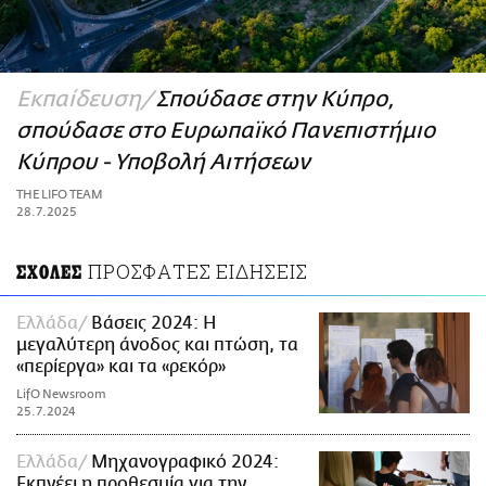
ΑΜΠΑ
PRINT
Εκπαίδευση
Σπούδασε στην Κύπρο,
σπούδασε στο Ευρωπαϊκό Πανεπιστήμιο
Κύπρου - Υποβολή Αιτήσεων
THE LIFO TEAM
28.7.2025
ΠΡΟΣΦΑΤΕΣ ΕΙΔΗΣΕΙΣ
ΣΧΟΛΕΣ
Ελλάδα
Βάσεις 2024: Η
μεγαλύτερη άνοδος και πτώση, τα
«περίεργα» και τα «ρεκόρ»
LifO Newsroom
25.7.2024
Ελλάδα
Μηχανογραφικό 2024:
Εκπνέει η προθεσμία για την