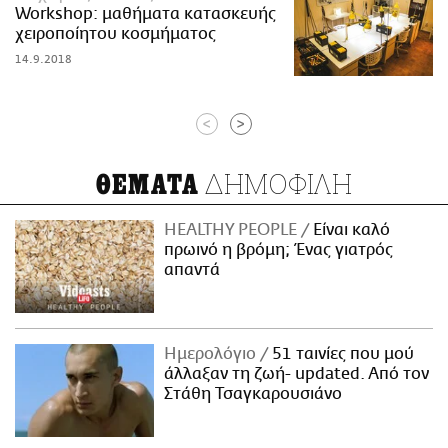
Workshop: μαθήματα κατασκευής
χειροποίητου κοσμήματος
14.9.2018
<
>
ΔΗΜΟΦΙΛΗ
ΘΕΜΑΤΑ
HEALTHY PEOPLE
Είναι καλό
πρωινό η βρόμη; Ένας γιατρός
απαντά
Ημερολόγιο
51 ταινίες που μού
άλλαξαν τη ζωή- updated. Aπό τον
Στάθη Τσαγκαρουσιάνο