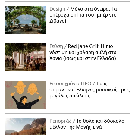
Design
Μόνο στα όνειρα: Τα
υπέροχα σπίτια του Ιμπέρ ντε
Ζιβανσί
Γεύση
Red Jane Grill: Η πιο
νόστιμη και χαλαρή αυλή στα
Χανιά (ίσως και στην Ελλάδα)
Είκοσι χρόνια LIFO
Tρεις
σημαντικοί Έλληνες μουσικοί, τρεις
μεγάλες απώλειες
Ρεπορτάζ
Το θολό και δύσκολο
μέλλον της Μονής Σινά