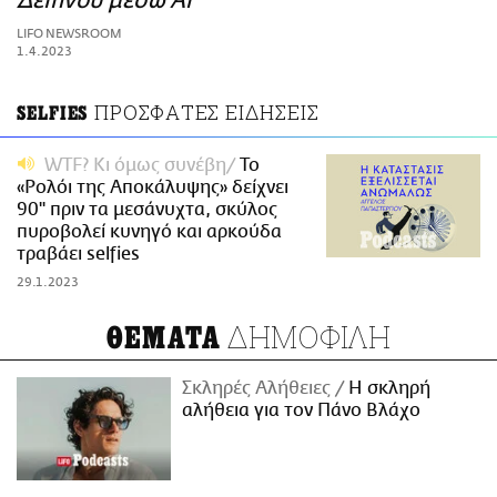
Δείπνου μέσω Al
ΑΜΠΑ
LIFO NEWSROOM
PRINT
1.4.2023
ΠΡΟΣΦΑΤΕΣ ΕΙΔΗΣΕΙΣ
SELFIES
WTF? Κι όμως συνέβη
Το
«Ρολόι της Αποκάλυψης» δείχνει
90'' πριν τα μεσάνυχτα, σκύλος
πυροβολεί κυνηγό και αρκούδα
τραβάει selfies
29.1.2023
ΔΗΜΟΦΙΛΗ
ΘΕΜΑΤΑ
Σκληρές Αλήθειες
H σκληρή
αλήθεια για τον Πάνο Βλάχο