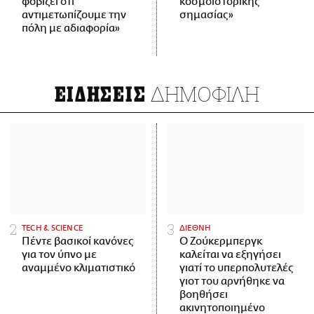
φοβίζει ότι
κοσμοϊστορικής
αντιμετωπίζουμε την
σημασίας»
πόλη με αδιαφορία»
ΔΗΜΟΦΙΛΗ
ΕΙΔΗΣΕΙΣ
ΤECH & SCIENCE
ΔΙΕΘΝΗ
Πέντε βασικοί κανόνες
Ο Ζούκερμπεργκ
για τον ύπνο με
καλείται να εξηγήσει
αναμμένο κλιματιστικό
γιατί το υπερπολυτελές
γιοτ του αρνήθηκε να
βοηθήσει
ακινητοποιημένο