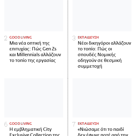
GOOD LIVING
ΕΚΠΑΙΔΕΥΣΗ
Μια νέα οπτική της
Νέοι δικηγόροι αλλάζουν
επιτυχίας: Πώς Gen Zs
το τοπίο: Πώς οι
και Millennials αλλάζουν
σπουδές Νομικής
το τοπίο της εργασίας
οδηγούν σε θεσμική
συμμετοχή
GOOD LIVING
ΕΚΠΑΙΔΕΥΣΗ
Η εμβληματική City
«Νιώσαμε ότι το παιδί
Exclusive Collection της
δεν έφυγε ποτέ από την