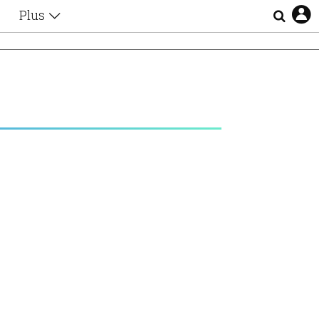
Plus
Θέματα
Συνεντεύξεις
Videos
τα
Αφιερώματα
Ζώδια
Εξομολογήσεις
Blogs
η
Οι Αθηναίοι
Απώλειες
Lgbtqi+
Επιλογές