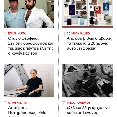
ΕΓΚΛΗΜΑΤΑ
20 ΧΡΟΝΙΑ LIFO
Όταν ο Θεόφιλος
Από όσα βιβλία διάβασες
Σεχίδης δολοφόνησε και
τα τελευταία 20 χρόνια,
τεμάχισε πέντε μέλη της
αυτό ξεχωρίζεις
οικογένειάς του
ΟΙ ΑΘΗΝΑΙΟΙ
ΜΕΣΟΠΟΛΕΜΟΣ
Δημήτρης
«Ο Νεοέλλην άρχισε να
Ποτηρόπουλος: «Με
λούεται. Γεγονός