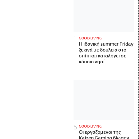
GOOD LIVING
Η ιδανική summer Friday
ξεκινά με δουλειά στο
σπίτι και καταλήγει σε
κάποιο νησί
GOOD LIVING
Οι εργαζόμενοι της
Kaizen Gaming βίωσαν