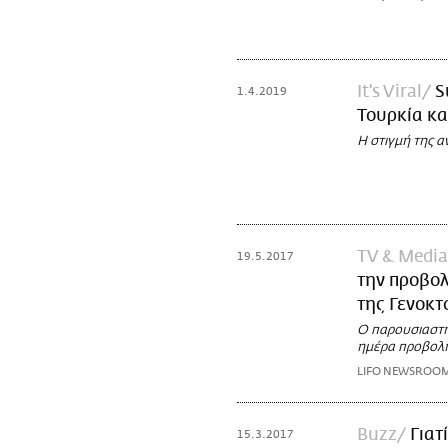
It's Viral
S
1.4.2019
Τουρκία κα
H στιγμή της α
TV & Media
19.5.2017
την προβολ
της Γενοκτ
Ο παρουσιαστή
ημέρα προβολή
LIFO NEWSROO
Buzz
Γιατ
15.3.2017