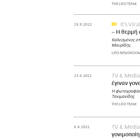
THE LIFO TEAM
It's Vira
19.9.2022
– Η θερμή 
Καλεσμένος στ
Μαυρίδης.
LIFO NEWSROO
TV & Media
23.6.2021
έγιναν γον
Η φωτογραφία 
Τανιμανίδης
THE LIFO TEAM
TV & Media
6.4.2021
γονιμοποίη