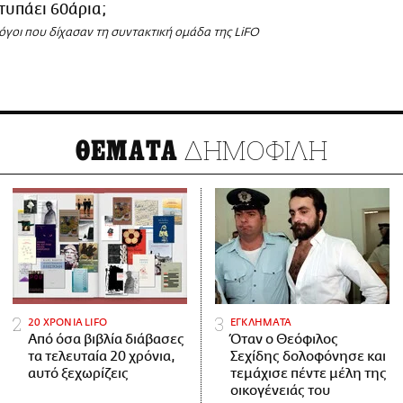
χτυπάει 60άρια;
 λόγοι που δίχασαν τη συντακτική ομάδα της LiFO
ΔΗΜΟΦΙΛΗ
ΘΕΜΑΤΑ
20 ΧΡΟΝΙΑ LIFO
ΕΓΚΛΗΜΑΤΑ
Από όσα βιβλία διάβασες
Όταν ο Θεόφιλος
τα τελευταία 20 χρόνια,
Σεχίδης δολοφόνησε και
αυτό ξεχωρίζεις
τεμάχισε πέντε μέλη της
οικογένειάς του