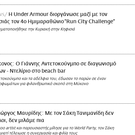
ws
H Under Armour διοργάνωσε μαζί με τον
ιάς τον 4ο Ημιμαραθώνιο “Run City Challenge”
ματοποιήθηκε την Κυριακή στην Κηφισιά
ονος: Ο Γιάννης Αντετοκούνμπο σε διαγωνισμό
 - Ντελίριο στο beach bar
ετοκούνμπο και τα αδέλφια του, έδωσαν το παρών σε έναν
ρφωμάτων για φιλανθρωπικό σκοπό στη Μύκονο
ιώργος Μαυρίδης: Με τον Σάκη Τανιμανίδη δεν
οι, δεν μιλάμε πια
oo artist και παρουσιαστής μίλησε για το World Party, τον Σάκη
 γιατί τέλειωσε η συνεργασία και φιλία τους