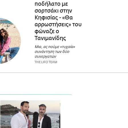
ποδήλατο με
σορτσάκι στην
Κηφισίας - «Θα
αρρωστήσεις» του
φώναζε ο
Τανιμανίδης
Μια, ας πούμε «τυχαία»
συνάντηση των δύο
συνεργατών
THE LIFO TEAM