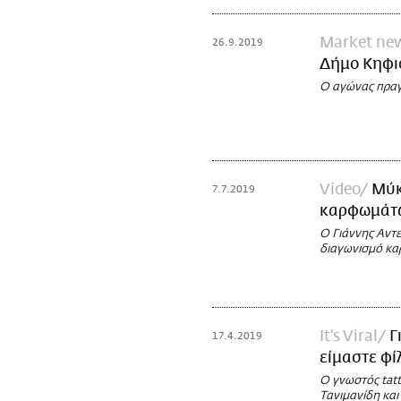
Market ne
26.9.2019
Δήμο Κηφισ
Ο αγώνας πραγ
Video
Μύκ
7.7.2019
καρφωμάτων
Ο Γιάννης Αντ
διαγωνισμό κα
It's Viral
Γ
17.4.2019
είμαστε φίλ
Ο γνωστός tatt
Τανιμανίδη και