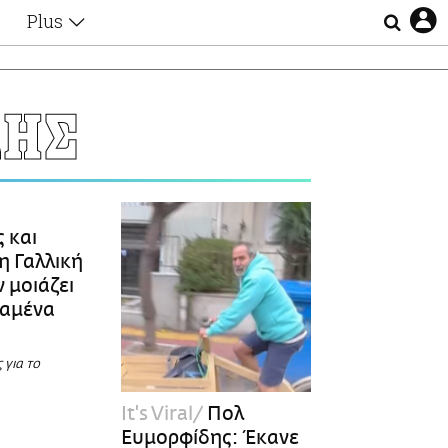
Plus
Θέματα
Συνεντεύξεις
Videos
ΔΗΣ
τα
Αφιερώματα
Ζώδια
Εξομολογήσεις
Blogs
η
Οι Αθηναίοι
 και
Απώλειες
 Γαλλική
Lgbtqi+
ν μοιάζει
Επιλογές
Καμένα
 για το
It's Viral
Πολ
Ευμορφίδης: Έκανε