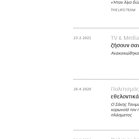
«Ήταν λίγο δύ
THE LIFO TEAM
TV & Media
23.2.2021
ζήσουν σα
Ανακοινώθηκαν
Πολιτισμός
26.4.2020
εθελοντικά
Ο Σάκης Τανιμα
κορωνοϊό τον 
πλάσματος