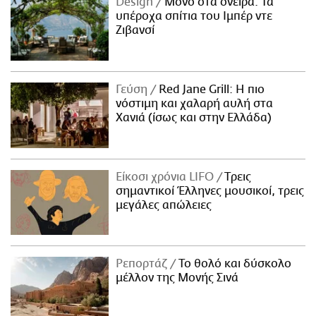
Design
Μόνο στα όνειρα: Τα
υπέροχα σπίτια του Ιμπέρ ντε
Ζιβανσί
Γεύση
Red Jane Grill: Η πιο
νόστιμη και χαλαρή αυλή στα
Χανιά (ίσως και στην Ελλάδα)
Είκοσι χρόνια LIFO
Tρεις
σημαντικοί Έλληνες μουσικοί, τρεις
μεγάλες απώλειες
Ρεπορτάζ
Το θολό και δύσκολο
μέλλον της Μονής Σινά