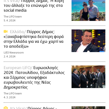
It's Viral
Πύρρος Δήμας: Η κόρη
του άλλαξε το επώνυμό της στα
social media
The LiFO team
5.4.2024
Ελλάδα
Πύρρος Δήμας:
«Ξαναβαφτίστηκα δεύτερη φορά
στην Ελλάδα για να έχω χαρτί να
το αποδείξω»
LifO Newsroom
2.4.2024
European LiFO
Ευρωεκλογές
2024: Πατουλίδου, Εξαδάκτυλος
και Σέρμπος υποψήφιοι
ευρωβουλευτές της Νέας
Δημοκρατίας
The LiFO team
4.3.2024
It's Viral
Πύρρος Δήμας -