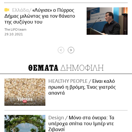
Ελλάδα
«Λύγισε» ο Πύρρος
Δήμας μιλώντας για τον θάνατο
της συζύγου του
The LiFO team
29.10.2021
<
>
ΔΗΜΟΦΙΛΗ
ΘΕΜΑΤΑ
HEALTHY PEOPLE
Είναι καλό
πρωινό η βρόμη; Ένας γιατρός
απαντά
Design
Μόνο στα όνειρα: Τα
υπέροχα σπίτια του Ιμπέρ ντε
Ζιβανσί