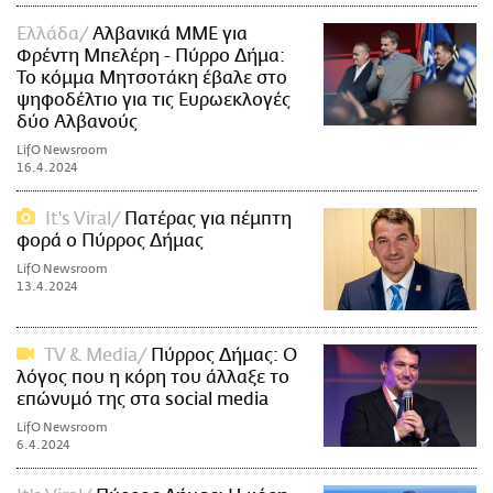
Ελλάδα
Αλβανικά ΜΜΕ για
Φρέντη Μπελέρη - Πύρρο Δήμα:
Το κόμμα Μητσοτάκη έβαλε στο
ψηφοδέλτιο για τις Ευρωεκλογές
δύο Αλβανούς
LifO Newsroom
16.4.2024
It's Viral
Πατέρας για πέμπτη
φορά ο Πύρρος Δήμας
LifO Newsroom
13.4.2024
TV & Media
Πύρρος Δήμας: Ο
λόγος που η κόρη του άλλαξε το
επώνυμό της στα social media
LifO Newsroom
6.4.2024