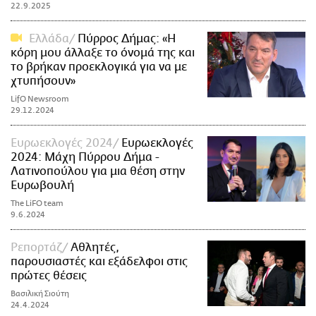
22.9.2025
Ελλάδα
Πύρρος Δήμας: «Η
κόρη μου άλλαξε το όνομά της και
το βρήκαν προεκλογικά για να με
χτυπήσουν»
LifO Newsroom
29.12.2024
Ευρωεκλογές 2024
Ευρωεκλογές
2024: Μάχη Πύρρου Δήμα -
Λατινοπούλου για μια θέση στην
Ευρωβουλή
The LiFO team
9.6.2024
Ρεπορτάζ
Αθλητές,
παρουσιαστές και εξάδελφοι στις
πρώτες θέσεις
Βασιλική Σιούτη
24.4.2024