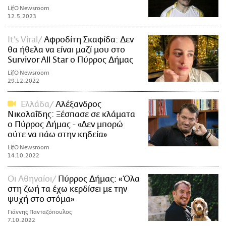
LifO Newsroom
12.5.2023
It's Viral
Αφροδίτη Σκαφίδα: Δεν
θα ήθελα να είναι μαζί μου στο
Survivor All Star ο Πύρρος Δήμας
LifO Newsroom
29.12.2022
Ελλάδα
Αλέξανδρος
Νικολαΐδης: Ξέσπασε σε κλάματα
ο Πύρρος Δήμας - «Δεν μπορώ
ούτε να πάω στην κηδεία»
LifO Newsroom
14.10.2022
Οι Αθηναίοι
Πύρρος Δήμας: «Όλα
στη ζωή τα έχω κερδίσει με την
ψυχή στο στόμα»
Γιάννης Πανταζόπουλος
7.10.2022