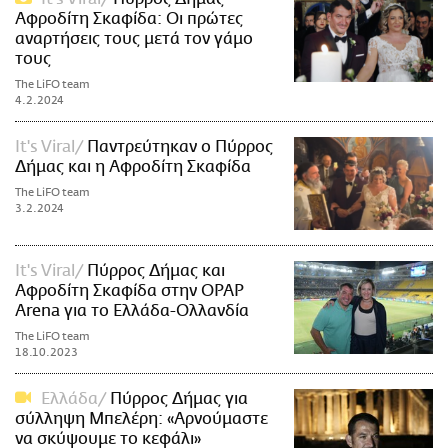
Αφροδίτη Σκαφίδα: Οι πρώτες
αναρτήσεις τους μετά τον γάμο
τους
The LiFO team
4.2.2024
It's Viral
Παντρεύτηκαν ο Πύρρος
Δήμας και η Αφροδίτη Σκαφίδα
The LiFO team
3.2.2024
It's Viral
Πύρρος Δήμας και
Αφροδίτη Σκαφίδα στην OPAP
Arena για το Ελλάδα-Ολλανδία
The LiFO team
18.10.2023
Ελλάδα
Πύρρος Δήμας για
σύλληψη Μπελέρη: «Αρνούμαστε
να σκύψουμε το κεφάλι»