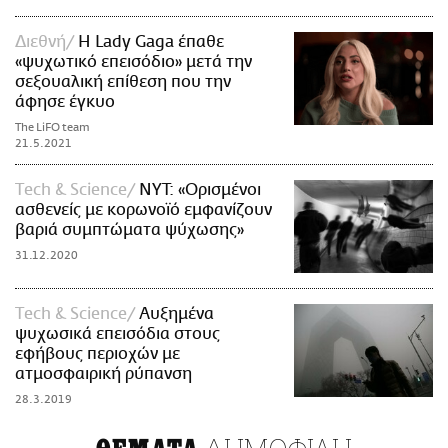
Διεθνή
Η Lady Gaga έπαθε
«ψυχωτικό επεισόδιο» μετά την
σεξουαλική επίθεση που την
άφησε έγκυο
The LiFO team
21.5.2021
Τech & Science
NYT: «Ορισμένοι
ασθενείς με κορωνοϊό εμφανίζουν
βαριά συμπτώματα ψύχωσης»
31.12.2020
Τech & Science
Αυξημένα
ψυχωσικά επεισόδια στους
εφήβους περιοχών με
ατμοσφαιρική ρύπανση
28.3.2019