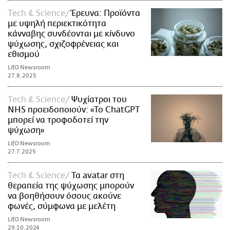
Τech & Science
Έρευνα: Προϊόντα
με υψηλή περιεκτικότητα
κάνναβης συνδέονται με κίνδυνο
ψύχωσης, σχιζοφρένειας και
εθισμού
LifO Newsroom
27.8.2025
Τech & Science
Ψυχίατροι του
NHS προειδοποιούν: «Το ChatGPT
μπορεί να τροφοδοτεί την
ψύχωση»
LifO Newsroom
27.7.2025
Τech & Science
Τα avatar στη
θεραπεία της ψύχωσης μπορούν
να βοηθήσουν όσους ακούνε
φωνές, σύμφωνα με μελέτη
LifO Newsroom
29.10.2024