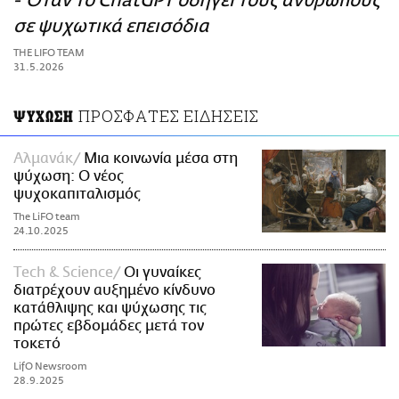
- Όταν το ChatGPT οδηγεί τους ανθρώπους
ΑΜΠΑ
σε ψυχωτικά επεισόδια
PRINT
THE LIFO TEAM
31.5.2026
ΠΡΟΣΦΑΤΕΣ ΕΙΔΗΣΕΙΣ
ΨΥΧΩΣΗ
Αλμανάκ
Μια κοινωνία μέσα στη
ψύχωση: Ο νέος
ψυχοκαπιταλισμός
The LiFO team
24.10.2025
Τech & Science
Οι γυναίκες
διατρέχουν αυξημένο κίνδυνο
κατάθλιψης και ψύχωσης τις
πρώτες εβδομάδες μετά τον
τοκετό
LifO Newsroom
28.9.2025