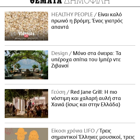
ΔΗΜΟΦΙΛΗ
ΘΕΜΑΤΑ
HEALTHY PEOPLE
Είναι καλό
πρωινό η βρόμη; Ένας γιατρός
απαντά
Design
Μόνο στα όνειρα: Τα
υπέροχα σπίτια του Ιμπέρ ντε
Ζιβανσί
Γεύση
Red Jane Grill: Η πιο
νόστιμη και χαλαρή αυλή στα
Χανιά (ίσως και στην Ελλάδα)
Είκοσι χρόνια LIFO
Tρεις
σημαντικοί Έλληνες μουσικοί, τρεις