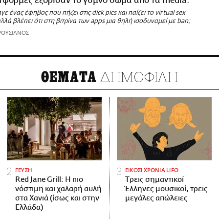
τφόρμες εξόρισαν το γυμνό σώμα από τα media.
ε ένας έφηβος που πήζει στις dick pics και παίζει το virtual sex
λλά βλέπει ότι στη βιτρίνα των apps μια θηλή ισοδυναμεί με ban;
ΡΟΥΣΙΑΝΟΣ
ΔΗΜΟΦΙΛΗ
ΘΕΜΑΤΑ
ΓΕΥΣΗ
ΕΙΚΟΣΙ ΧΡΟΝΙΑ LIFO
Red Jane Grill: Η πιο
Tρεις σημαντικοί
νόστιμη και χαλαρή αυλή
Έλληνες μουσικοί, τρεις
στα Χανιά (ίσως και στην
μεγάλες απώλειες
Ελλάδα)