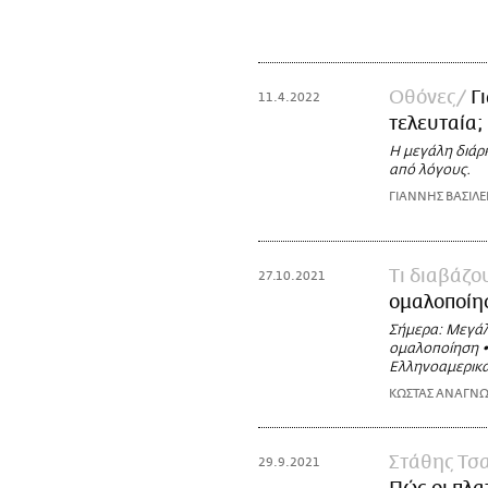
Οθόνες
Γ
11.4.2022
τελευταία;
Η μεγάλη διάρκ
από λόγους.
ΓΙΑΝΝΗΣ ΒΑΣΙΛΕ
Τι διαβάζ
27.10.2021
ομαλοποίη
Σήμερα: Μεγάλη
ομαλοποίηση • •
Ελληνοαμερικαν
ΚΩΣΤΑΣ ΑΝΑΓΝ
Στάθης Τσ
29.9.2021