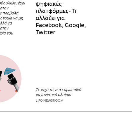
ψηφιακές
βουλιών, έχει
 στον
πλατφόρμες- Τι
ην προβολή
αλλάζει για
νοτομία να μη
αλλά να
Facebook, Google,
 στην
Twitter
ρία του
Σε ισχύ το νέο ευρωπαϊκό
κανονιστικό πλαίσιο
LIFO NEWSROOM