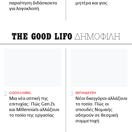
παραίτηση διδάσκοντα
μητέρα και γιος
για λογοκλοπή
ΔΗΜΟΦΙΛΗ
THE GOOD LIFO
GOOD LIVING
ΕΚΠΑΙΔΕΥΣΗ
Μια νέα οπτική της
Νέοι δικηγόροι αλλάζουν
επιτυχίας: Πώς Gen Zs
το τοπίο: Πώς οι
και Millennials αλλάζουν
σπουδές Νομικής
το τοπίο της εργασίας
οδηγούν σε θεσμική
συμμετοχή