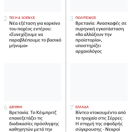
ΤECH & SCIENCE
ΠΟΛΙΤΙΣΜΟΣ
Νέα εξέταση για καρκίνο
Βρετανία: Ανασκαφές σε
του παχέος εντέρου:
πυρηνική εγκατάσταση
«Συνεχίζουμε να
«θα αλλάξουν την
παραβλέπουμε το βασικό
προϊστορία»,
μήνυμα»
υποστηρίζει
αρχαιολόγος
ΔΙΕΘΝΗ
ΕΛΛΑΔΑ
Βρετανία: Το Κέιμπριτζ
Βίντεο ντοκουμέντο από
επανεξετάζει τις
το τροχαίο στις Σέρρες:
διαδικασίες πρόσληψης
Η στιγμή της σφοδρής
καθηγητών μετά την
σύγκρουσης - Νεκροί