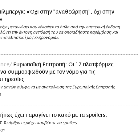
πίλμπεργκ: «Όχι στην "αναθεώρηση", όχι στην
»
είχε μετανιώσει που «έκοψε» τα όπλα από την επετειακή έκδοση
 δηλώνει την έντονη αντίθεσή του σε οποιαδήποτε παρέμβαση και
ν «πολιτιστική μας κληρονομιά».
ence
Ευρωπαϊκή Επιτροπή: Οι 17 πλατφόρμες
 να συμμορφωθούν με τον νόμο για τις
υπηρεσίες
ν μηνών σύμφωνα με ανακοίνωση της Ευρωπαϊκής Επιτροπής
M
ήπως έχει παραγίνει το κακό με τα spoilers;
 To άρθρο περιέχει κουβέντα για spoilers
ΙΟΥ