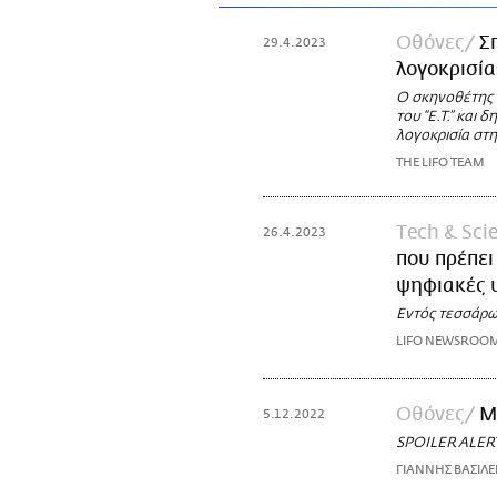
Οθόνες
Σ
29.4.2023
λογοκρισία
Ο σκηνοθέτης 
του “E.T.” και
λογοκρισία στη
THE LIFO TEAM
Τech & Sci
26.4.2023
που πρέπει
ψηφιακές 
Εντός τεσσάρω
LIFO NEWSROO
Οθόνες
Μ
5.12.2022
SPOILER ALERT:
ΓΙΑΝΝΗΣ ΒΑΣΙΛΕ