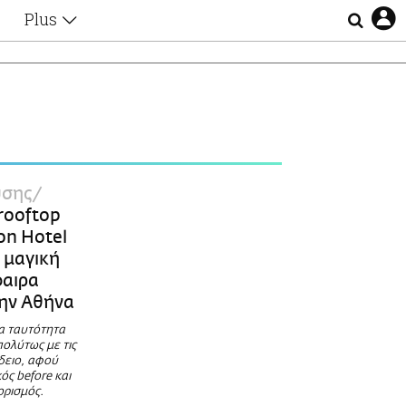
Plus
Θέματα
Συνεντεύξεις
Videos
τα
Αφιερώματα
Ζώδια
Εξομολογήσεις
Blogs
η
ύσης
Οι Αθηναίοι
 rooftop
Απώλειες
on Hotel
Lgbtqi+
η μαγική
Επιλογές
φαιρα
ην Αθήνα
ια ταυτότητα
ολύτως με τις
δειο, αφού
ός before και
ορισμός.