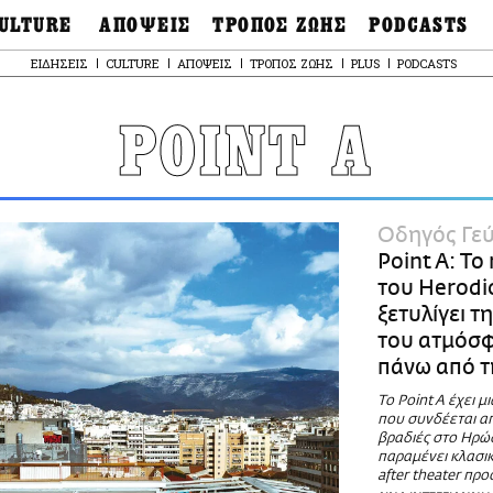
ULTURE
ΑΠΟΨΕΙΣ
ΤΡΟΠΟΣ ΖΩΗΣ
PODCASTS
θόνες
Ιδέες
Μόδα & Στυλ
Σκληρές Αλήθειες
ΕΙΔΗΣΕΙΣ
CULTURE
ΑΠΟΨΕΙΣ
ΤΡΟΠΟΣ ΖΩΗΣ
PLUS
PODCASTS
OnDemand
ουσική
Στήλες
Γεύση
Παράκαμψη
Σκληρές Αλήθειες
προς
έατρο
Οπτική Γωνία
Υγεία & Σώμα
το
POINT A
Αληθινά Εγκλήμα
κυρίως
καστικά
Guests
Ταξίδια
περιεχόμενο
Άλλο ένα podcast
βλίο
Επιστολές
Συνταγές
3.0
χαιολογία
Living
Ψυχή & Σώμα
Ιστορία
Urban
Άκου την επιστήμ
Οδηγός Γε
esign
Αγορά
Ιστορία μιας πόλης
Point A: Το
ωτογραφία
Pulp Fiction
του Herodi
Radio Lifo
ξετυλίγει τ
The Review
του ατμόσ
LiFO Politics
πάνω από τ
Το κρασί με απλά
λόγια
Το Point A έχει μ
που συνδέεται απ
Ζούμε, ρε!
βραδιές στο Ηρώ
παραμένει κλασικ
after theater προ