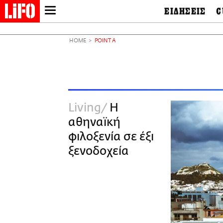
ΕΙΔΗΣΕΙΣ
C
LIFO SHOP
Ελλάδα
Ο
Διεθνή
Μ
NEWSLETTER
HOME
POINT A
Πολιτική
Θ
ΜΙΚΡΟΠΡΑΓΜΑΤΑ
Οικονομία
Ει
THE GOOD LIFO
Πολιτισμός
Βι
LIFOLAND
Αθλητισμός
Αρ
CITY GUIDE
& 
Περιβάλλον
Living
Η
D
ΑΜΠΑ
TV & Media
Φ
αθηναϊκή
PRINT
Tech &
Science
φιλοξενία σε έξι
European Lifo
ξενοδοχεία