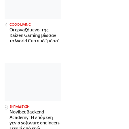
GOOD LIVING
Οι εργαζόμενοι της
Kaizen Gaming βίωσαν
το World Cup από "μέσα"
ΕΚΠΑΙΔΕΥΣΗ
Novibet Backend
Academy: Η επόμενη
γενιά software engineers
ξεκινά από εδώ