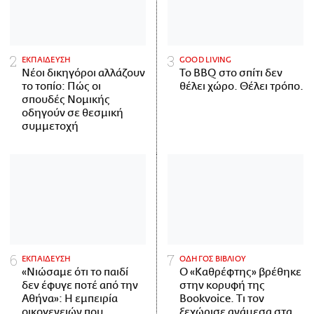
ΕΚΠΑΙΔΕΥΣΗ
GOOD LIVING
Νέοι δικηγόροι αλλάζουν
Το BBQ στο σπίτι δεν
το τοπίο: Πώς οι
θέλει χώρο. Θέλει τρόπο.
σπουδές Νομικής
οδηγούν σε θεσμική
συμμετοχή
ΕΚΠΑΙΔΕΥΣΗ
ΟΔΗΓΟΣ ΒΙΒΛΙΟΥ
«Νιώσαμε ότι το παιδί
Ο «Καθρέφτης» βρέθηκε
δεν έφυγε ποτέ από την
στην κορυφή της
Αθήνα»: Η εμπειρία
Bookvoice. Τι τον
οικογενειών που
ξεχώρισε ανάμεσα στα