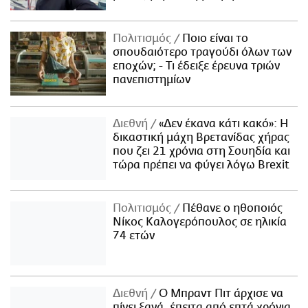
Πολιτισμός
Ποιο είναι το
σπουδαιότερο τραγούδι όλων των
εποχών; - Τι έδειξε έρευνα τριών
πανεπιστημίων
Διεθνή
«Δεν έκανα κάτι κακό»: Η
δικαστική μάχη Βρετανίδας χήρας
που ζει 21 χρόνια στη Σουηδία και
τώρα πρέπει να φύγει λόγω Brexit
Πολιτισμός
Πέθανε ο ηθοποιός
Νίκος Καλογερόπουλος σε ηλικία
74 ετών
Διεθνή
Ο Μπραντ Πιτ άρχισε να
πίνει ξανά, έπειτα από επτά χρόνια