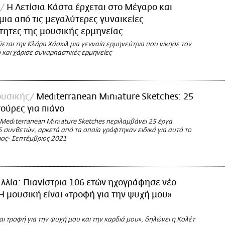
Η Λετίσια Κάστα έρχεται στο Μέγαρο και
μια από τις μεγαλύτερες γυναικείες
ητες της μουσικής ερμηνείας
ται την Κλάρα Χάσκιλ μια γενναία ερμηνεύτρια που νίκησε τον
 και χάρισε συναρπαστικές ερμηνείες
υσικής
Medıterranean Mınıature Sketches: 25
τούρες για πιάνο
Medıterranean Mınıature Sketches περιλαμβάνει 25 έργα
5 συνθετών, αρκετά από τα οποία γράφτηκαν ειδικά για αυτό το
ιος- Σεπτέμβριος 2021
αλλία: Πιανίστρια 106 ετών ηχογράφησε νέο
Η μουσική είναι «τροφή για την ψυχή μου»
αι τροφή για την ψυχή μου και την καρδιά μου», δηλώνει η Κολέτ