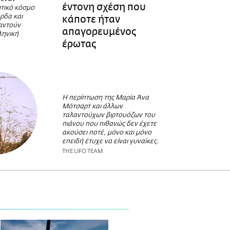
έντονη σχέση που
τικό κόσμο
ρδα και
κάποτε ήταν
αντούν
απαγορευμένος
ληνική
έρωτας
Η περίπτωση της Μαρία Άνα
Μότσαρτ και άλλων
ταλαντούχων βιρτουόζων του
πιάνου που πιθανώς δεν έχετε
ακούσει ποτέ, μόνο και μόνο
επειδή έτυχε να είναι γυναίκες.
THE LIFO TEAM