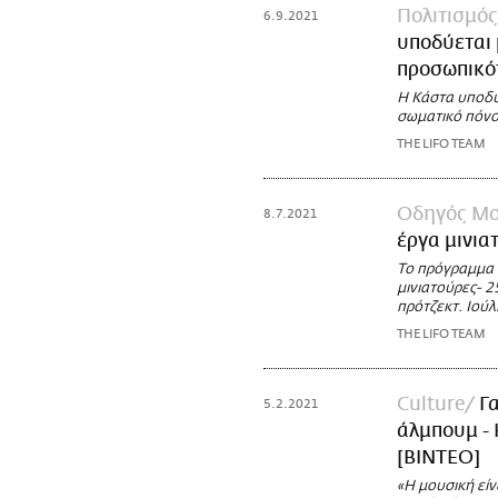
Πολιτισμός
6.9.2021
υποδύεται 
προσωπικότ
Η Κάστα υποδύε
σωματικό πόνο
THE LIFO TEAM
Οδηγός Μο
8.7.2021
έργα μινια
Το πρόγραμμα 
μινιατούρες- 2
πρότζεκτ. Ιούλ
THE LIFO TEAM
Culture
Γ
5.2.2021
άλμπουμ - 
[ΒΙΝΤΕΟ]
«Η μουσική είν