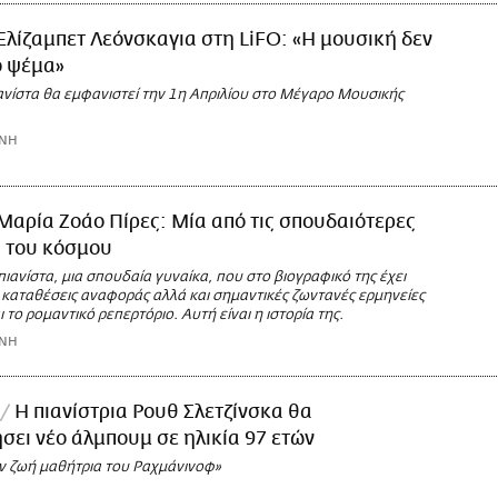
Ελίζαμπετ Λεόνσκαγια στη LiFO: «Η μουσική δεν
ο ψέμα»
ανίστα θα εμφανιστεί την 1η Απριλίου στο Μέγαρο Μουσικής
ΩΝΗ
Μαρία Ζοάο Πίρες: Μία από τις σπουδαιότερες
ς του κόσμου
ιανίστα, μια σπουδαία γυναίκα, που στο βιογραφικό της έχει
 καταθέσεις αναφοράς αλλά και σημαντικές ζωντανές ερμηνείες
 το ρομαντικό ρεπερτόριο. Αυτή είναι η ιστορία της.
ΩΝΗ
Η πιανίστρια Ρουθ Σλετζίνσκα θα
ει νέο άλμπουμ σε ηλικία 97 ετών
εν ζωή μαθήτρια του Ραχμάνινοφ»