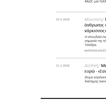
Μαζέ, μία Γαλλ
Μουσική
10.5.2020
άνθρωπος ο
νάρκισσος
Η σπουδαία πια
σημασία της τέ
Τσιόδρα.
ΜΑΤΟΥΛΑ ΚΟΥΣ
Διεθνή
Με
11.2.2020
ευρώ - «Σα
Θύμα απρόσεκτ
διάσημης πιανί