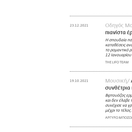
Οδηγός Μο
23.12.2021
πιανίστα 
Η σπουδαία πο
καταθέσεις ανα
το ρομαντικό 
12 Ιανουαρίου
THE LIFO TEAM
Μουσική
19.10.2021
συνθέτρια 
Βιρτουόζος ερμ
και δεν έλαβε 
συνέχισε να γρ
μέχρι το τέλος.
ΑΡΓΥΡΩ ΜΠΟΖ