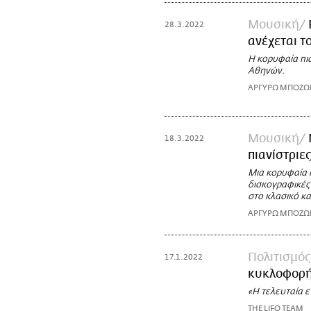
Μουσική
28.3.2022
ανέχεται τ
Η κορυφαία πι
Αθηνών.
ΑΡΓΥΡΩ ΜΠΟΖ
Μουσική
18.3.2022
πιανίστριε
Μια κορυφαία π
δισκογραφικές
στο κλασικό και
ΑΡΓΥΡΩ ΜΠΟΖ
Πολιτισμός
17.1.2022
κυκλοφορήσ
«Η τελευταία 
THE LIFO TEAM