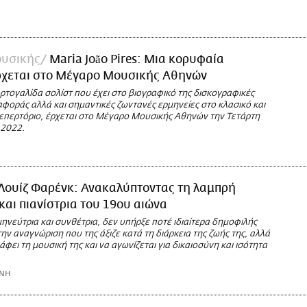
υσικής
Maria João Pires: Μια κορυφαία
έρχεται στο Μέγαρο Μουσικής Αθηνών
ρτογαλίδα σολίστ που έχει στο βιογραφικό της δισκογραφικές
φοράς αλλά και σημαντικές ζωντανές ερμηνείες στο κλασικό και
ρεπερτόριο, έρχεται στο Μέγαρο Μουσικής Αθηνών την Τετάρτη
 2022.
Λουίζ Φαρένκ: Ανακαλύπτοντας τη λαμπρή
και πιανίστρια του 19ου αιώνα
ηνεύτρια και συνθέτρια, δεν υπήρξε ποτέ ιδιαίτερα δημοφιλής
την αναγνώριση που της άξιζε κατά τη διάρκεια της ζωής της, αλλά
άφει τη μουσική της και να αγωνίζεται για δικαιοσύνη και ισότητα
ΩΝΗ