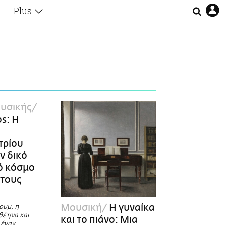
Plus
Θέματα
Συνεντεύξεις
Videos
τα
Αφιερώματα
Ζώδια
Εξομολογήσεις
Blogs
η
υσικής
Οι Αθηναίοι
os: Η
Απώλειες
Lgbtqi+
τρίου
Επιλογές
ν δικό
ό κόσμο
στους
Μουσική
Η γυναίκα
ουμ, η
έτρια και
και το πιάνο: Μια
 έναν