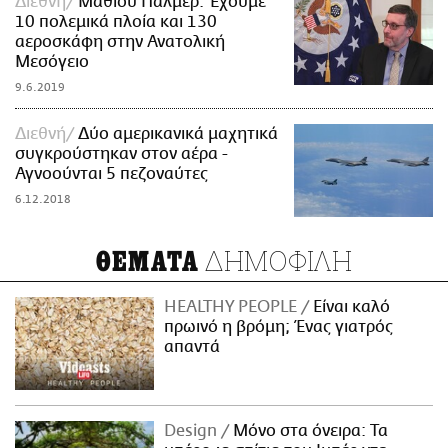
Διεθνή
Μάθιου Πάλμερ: Έχουμε
10 πολεμικά πλοία και 130
αεροσκάφη στην Ανατολική
Μεσόγειο
9.6.2019
Διεθνή
Δύο αμερικανικά μαχητικά
συγκρούστηκαν στον αέρα -
Αγνοούνται 5 πεζοναύτες
6.12.2018
ΔΗΜΟΦΙΛΗ
ΘΕΜΑΤΑ
HEALTHY PEOPLE
Είναι καλό
πρωινό η βρόμη; Ένας γιατρός
απαντά
Design
Μόνο στα όνειρα: Τα