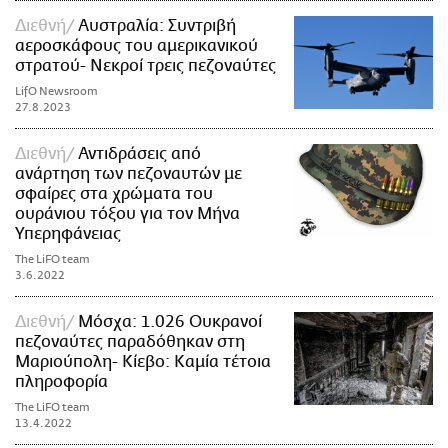
Διεθνή
Αυστραλία: Συντριβή
αεροσκάφους του αμερικανικού
στρατού- Νεκροί τρεις πεζοναύτες
LifO Newsroom
27.8.2023
Διεθνή
Αντιδράσεις από
ανάρτηση των πεζοναυτών με
σφαίρες στα χρώματα του
ουράνιου τόξου για τον Μήνα
Υπερηφάνειας
The LiFO team
3.6.2022
Διεθνή
Μόσχα: 1.026 Ουκρανοί
πεζοναύτες παραδόθηκαν στη
Μαριούπολη- Κίεβο: Καμία τέτοια
πληροφορία
The LiFO team
13.4.2022