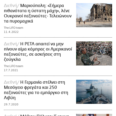
Διεθνή
Μαριούπολη: «Σήμερα
πιθανότατα η ύστατη μάχη», λένε
Ουκρανοί πεζοναύτες- Τελειώνουν
τα πυρομαχικά
The LiFO team
11.4.2022
Διεθνή
Η PETA απαιτεί να μην
πίνουν αίμα κόμπρας οι Αμερικανοί
πεζοναύτες, σε ασκήσεις στη
ζούγκλα
The LiFO team
17.7.2021
Διεθνή
Η Γερμανία στέλνει στη
Μεσόγειο φρεγάτα και 250
πεζοναύτες για το εμπάργκο στη
Λιβύη
29.7.2020