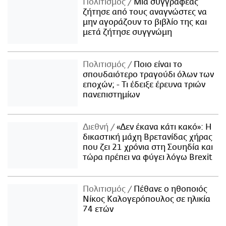
Πολιτισμός
Μια συγγραφέας
ζήτησε από τους αναγνώστες να
μην αγοράζουν το βιβλίο της και
μετά ζήτησε συγγνώμη
Πολιτισμός
Ποιο είναι το
σπουδαιότερο τραγούδι όλων των
εποχών; - Τι έδειξε έρευνα τριών
πανεπιστημίων
Διεθνή
«Δεν έκανα κάτι κακό»: Η
δικαστική μάχη Βρετανίδας χήρας
που ζει 21 χρόνια στη Σουηδία και
τώρα πρέπει να φύγει λόγω Brexit
Πολιτισμός
Πέθανε ο ηθοποιός
Νίκος Καλογερόπουλος σε ηλικία
74 ετών