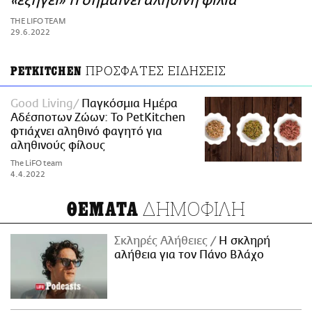
«εξηγεί» τί σημαίνει αληθινή φιλία
ΑΜΠΑ
THE LIFO TEAM
PRINT
29.6.2022
ΠΡΟΣΦΑΤΕΣ ΕΙΔΗΣΕΙΣ
PETKITCHEN
Good Living
Παγκόσμια Ημέρα
Αδέσποτων Ζώων: To PetΚitchen
φτιάχνει αληθινό φαγητό για
αληθινούς φίλους
The LiFO team
4.4.2022
ΔΗΜΟΦΙΛΗ
ΘΕΜΑΤΑ
Σκληρές Αλήθειες
H σκληρή
αλήθεια για τον Πάνο Βλάχο