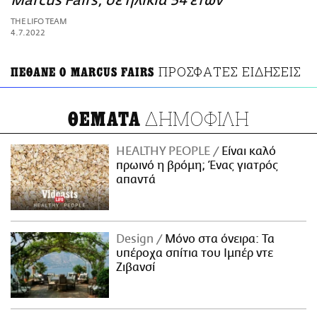
Marcus Fairs, σε ηλικία 54 ετών
ΑΜΠΑ
THE LIFO TEAM
PRINT
4.7.2022
ΠΡΟΣΦΑΤΕΣ ΕΙΔΗΣΕΙΣ
ΠΕΘΑΝΕ Ο MARCUS FAIRS
ΔΗΜΟΦΙΛΗ
ΘΕΜΑΤΑ
HEALTHY PEOPLE
Είναι καλό
πρωινό η βρόμη; Ένας γιατρός
απαντά
Design
Μόνο στα όνειρα: Τα
υπέροχα σπίτια του Ιμπέρ ντε
Ζιβανσί